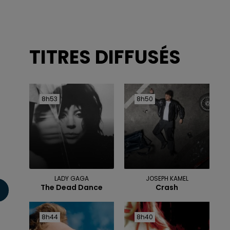
TITRES DIFFUSÉS
8h53
8h53
8h50
8h50
LADY GAGA
JOSEPH KAMEL
The Dead Dance
Crash
8h44
8h44
8h40
8h40