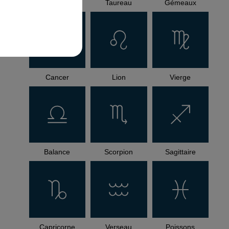
Bélier
Taureau
Gémeaux
Cancer
Lion
Vierge
Balance
Scorpion
Sagittaire
Capricorne
Verseau
Poissons