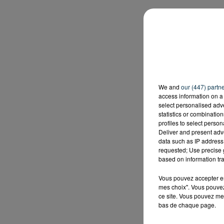
We and
our (447) partn
access information on a 
select personalised ad
statistics or combinatio
profiles to select person
Deliver and present adv
data such as IP address 
requested; Use precise g
based on information tra
Vous pouvez accepter en 
mes choix". Vous pouvez
ce site. Vous pouvez met
bas de chaque page.