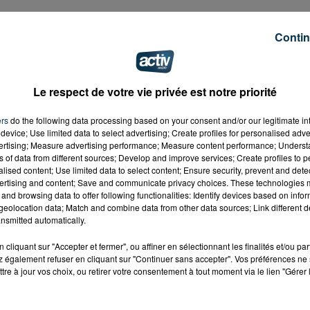
Contin
Le respect de votre vie privée est notre priorité
ers
do the following data processing based on your consent and/or our legitimate int
device; Use limited data to select advertising; Create profiles for personalised adver
vertising; Measure advertising performance; Measure content performance; Unders
ns of data from different sources; Develop and improve services; Create profiles to 
alised content; Use limited data to select content; Ensure security, prevent and detect
ertising and content; Save and communicate privacy choices. These technologies
and browsing data to offer following functionalities: Identify devices based on infor
eolocation data; Match and combine data from other data sources; Link different de
nsmitted automatically.
cliquant sur "Accepter et fermer", ou affiner en sélectionnant les finalités et/ou pa
 également refuser en cliquant sur "Continuer sans accepter". Vos préférences ne 
tre à jour vos choix, ou retirer votre consentement à tout moment via le lien "Gérer 