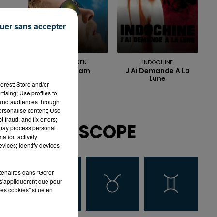
uer sans accepter
ALEX WARREN
INDOCHINE
Fever Dream
J Ai Demande A La
Lune
erest: Store and/or
tising; Use profiles to
tand audiences through
personalise content; Use
 fraud, and fix errors;
HOROSCOPE
 may process personal
mation actively
vices; Identify devices
rtenaires dans "Gérer
s'appliqueront que pour
les cookies" situé en