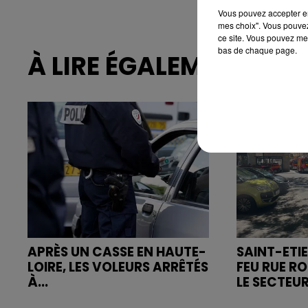
Vous pouvez accepter en 
mes choix". Vous pouvez
ce site. Vous pouvez met
bas de chaque page.
À LIRE ÉGALEMENT
APRÈS UN CASSE EN HAUTE-
SAINT-ETIE
LOIRE, LES VOLEURS ARRÊTÉS
FEU RUE R
À...
LE SECTEUR