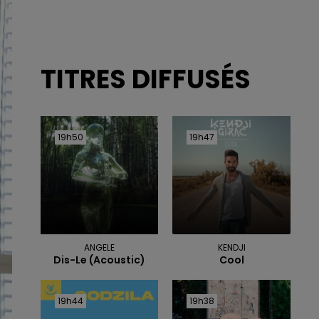
TITRES DIFFUSÉS
19h50
19h50
19h47
19h47
ANGELE
KENDJI
Dis-Le (acoustic)
Cool
19h44
19h44
19h38
19h38