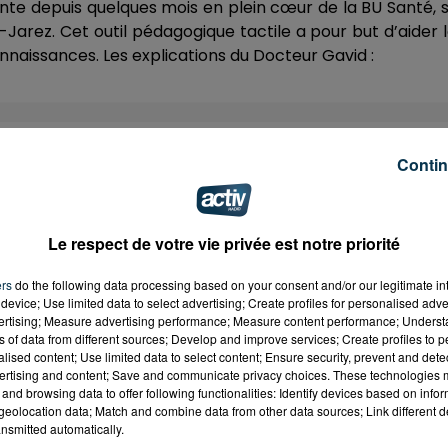
ente depuis quelques mois en plein cœur de la BU Santé, 
-Jarez. Cet outil pédagogique tactile a pour but d’aider 
onnaissances. Les explications du Docteur Gavid :
 l'enseignement
Contin
té depuis plusieurs années. Pour
le doyen de la faculté
volutionnaire
va permettre de recentrer cette discipline
:
Le respect de votre vie privée est notre priorité
ers
do the following data processing based on your consent and/or our legitimate int
device; Use limited data to select advertising; Create profiles for personalised adver
vertising; Measure advertising performance; Measure content performance; Unders
tudiants, le personnel enseignant mais aussi les person
ns of data from different sources; Develop and improve services; Create profiles to 
ne formation
. Une table d’une valeur de
85 000 eur
alised content; Use limited data to select content; Ensure security, prevent and detect
n Jean Monnet ainsi que le SCD, le Service Commun de 
ertising and content; Save and communicate privacy choices. These technologies
and browsing data to offer following functionalities: Identify devices based on infor
eolocation data; Match and combine data from other data sources; Link different de
nsmitted automatically.