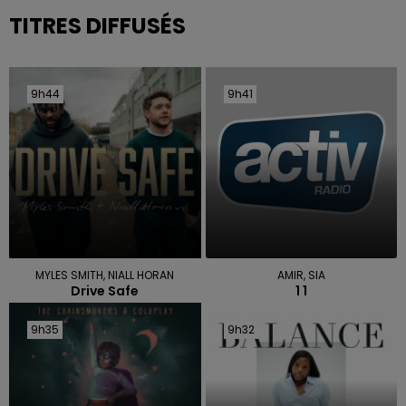
TITRES DIFFUSÉS
9h44
9h44
9h41
9h41
MYLES SMITH, NIALL HORAN
AMIR, SIA
Drive Safe
1 1
9h35
9h35
9h32
9h32