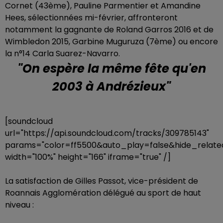
Cornet (43ème), Pauline Parmentier et Amandine
Hees, sélectionnées mi-février, affronteront
notamment la gagnante de Roland Garros 2016 et de
Wimbledon 2015, Garbine Muguruza (7ème) ou encore
la n°14 Carla Suarez-Navarro.
"On espère la même fête qu'en
2003 à Andrézieux"
[soundcloud
url="https://api.soundcloud.com/tracks/309785143"
params="color=ff5500&auto_play=false&hide_rela
width="100%" height="166" iframe="true" /]
La satisfaction de Gilles Passot, vice-président de
Roannais Agglomération délégué au sport de haut
niveau :