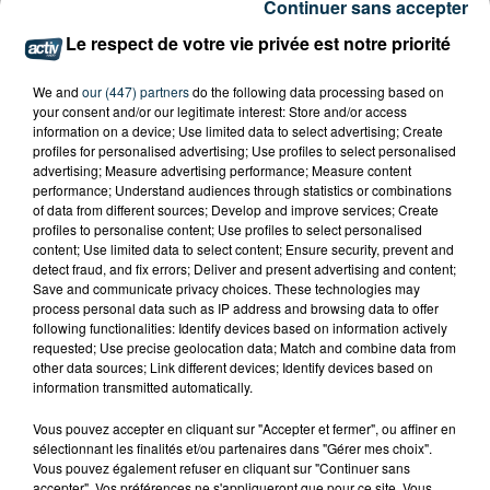
Continuer sans accepter
FOREZTIVAL : DROGUÉ ET TENANT DES
Le respect de votre vie privée est notre priorité
PROPOS DÉPLACÉS, UN FESTIVALIER A...
We and
our (447) partners
do the following data processing based on
your consent and/or our legitimate interest: Store and/or access
information on a device; Use limited data to select advertising; Create
profiles for personalised advertising; Use profiles to select personalised
advertising; Measure advertising performance; Measure content
performance; Understand audiences through statistics or combinations
of data from different sources; Develop and improve services; Create
profiles to personalise content; Use profiles to select personalised
content; Use limited data to select content; Ensure security, prevent and
detect fraud, and fix errors; Deliver and present advertising and content;
Save and communicate privacy choices. These technologies may
process personal data such as IP address and browsing data to offer
following functionalities: Identify devices based on information actively
requested; Use precise geolocation data; Match and combine data from
other data sources; Link different devices; Identify devices based on
information transmitted automatically.
Vous pouvez accepter en cliquant sur "Accepter et fermer", ou affiner en
SAINT-ETIENNE : UN ENFANT DÉCÈDE APRÈS
sélectionnant les finalités et/ou partenaires dans "Gérer mes choix".
Vous pouvez également refuser en cliquant sur "Continuer sans
UNE CHUTE DU 8E ÉTAGE
accepter". Vos préférences ne s'appliqueront que pour ce site. Vous