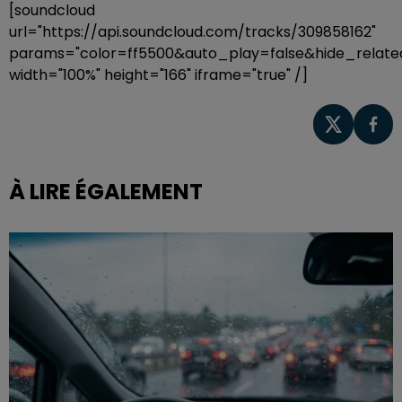
[soundcloud
url="https://api.soundcloud.com/tracks/309858162"
params="color=ff5500&auto_play=false&hide_rela
width="100%" height="166" iframe="true" /]
À LIRE ÉGALEMENT