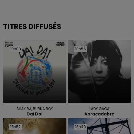
TITRES DIFFUSÉS
19h00
19h00
18h56
18h56
SHAKIRA, BURNA BOY
LADY GAGA
Dai Dai
Abracadabra
18h52
18h52
18h49
18h49