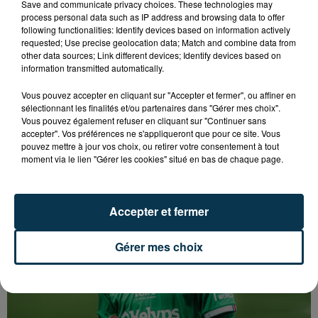
Save and communicate privacy choices. These technologies may
process personal data such as IP address and browsing data to offer
following functionalities: Identify devices based on information actively
requested; Use precise geolocation data; Match and combine data from
other data sources; Link different devices; Identify devices based on
information transmitted automatically.
Vous pouvez accepter en cliquant sur "Accepter et fermer", ou affiner en
sélectionnant les finalités et/ou partenaires dans "Gérer mes choix".
SAINT-ETIENNE : DÉPART DE FEU RUE ROGER
Vous pouvez également refuser en cliquant sur "Continuer sans
accepter". Vos préférences ne s'appliqueront que pour ce site. Vous
SALENGRO, LE SECTEUR À ÉVITER
pouvez mettre à jour vos choix, ou retirer votre consentement à tout
moment via le lien "Gérer les cookies" situé en bas de chaque page.
Accepter et fermer
Gérer mes choix