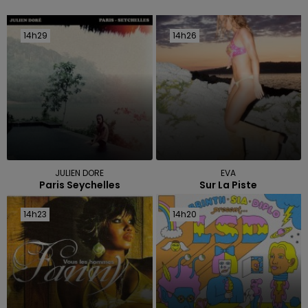
14h29
14h29
14h26
14h26
JULIEN DORE
EVA
Paris Seychelles
Sur La Piste
14h23
14h23
14h20
14h20