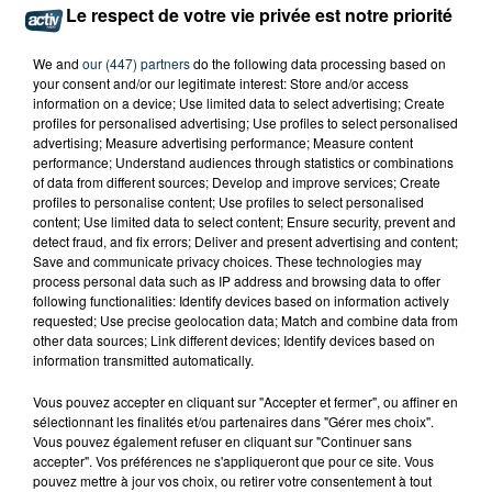
Le respect de votre vie privée est notre priorité
We and
our (447) partners
do the following data processing based on
your consent and/or our legitimate interest: Store and/or access
information on a device; Use limited data to select advertising; Create
profiles for personalised advertising; Use profiles to select personalised
advertising; Measure advertising performance; Measure content
performance; Understand audiences through statistics or combinations
of data from different sources; Develop and improve services; Create
profiles to personalise content; Use profiles to select personalised
content; Use limited data to select content; Ensure security, prevent and
detect fraud, and fix errors; Deliver and present advertising and content;
Save and communicate privacy choices. These technologies may
process personal data such as IP address and browsing data to offer
following functionalities: Identify devices based on information actively
15 000 PERSONNES ATTENDUES À
requested; Use precise geolocation data; Match and combine data from
other data sources; Link different devices; Identify devices based on
MONTBRISON POUR LE TOUR DE FRANCE
information transmitted automatically.
FÉMININ
Vous pouvez accepter en cliquant sur "Accepter et fermer", ou affiner en
sélectionnant les finalités et/ou partenaires dans "Gérer mes choix".
Vous pouvez également refuser en cliquant sur "Continuer sans
accepter". Vos préférences ne s'appliqueront que pour ce site. Vous
pouvez mettre à jour vos choix, ou retirer votre consentement à tout