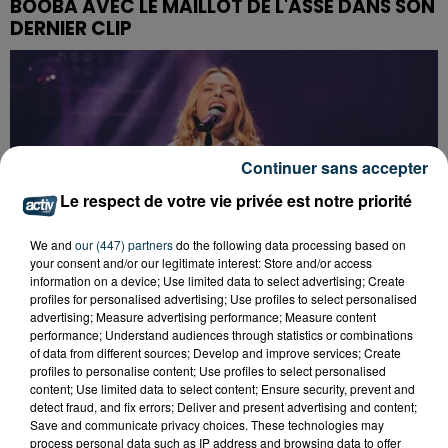
BOOBA AVEC LE MAILLOT DE L'ASSE DANS SON
DERNIER CLIP
Continuer sans accepter
Le respect de votre vie privée est notre priorité
We and
our (447) partners
do the following data processing based on
your consent and/or our legitimate interest: Store and/or access
information on a device; Use limited data to select advertising; Create
profiles for personalised advertising; Use profiles to select personalised
advertising; Measure advertising performance; Measure content
performance; Understand audiences through statistics or combinations
of data from different sources; Develop and improve services; Create
profiles to personalise content; Use profiles to select personalised
SAINT-ÉTIENNE : SANTA ET BIANCA COSTA EN
content; Use limited data to select content; Ensure security, prevent and
detect fraud, and fix errors; Deliver and present advertising and content;
CONCERT GRATUIT CE VENDREDI
Save and communicate privacy choices. These technologies may
process personal data such as IP address and browsing data to offer