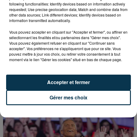
following functionalities: Identify devices based on information actively
requested; Use precise geolocation data; Match and combine data from
other data sources; Link different devices; Identify devices based on
information transmitted automatically.
Vous pouvez accepter en cliquant sur "Accepter et fermer", ou affiner en
sélectionnant les finalités et/ou partenaires dans "Gérer mes choix".
Vous pouvez également refuser en cliquant sur "Continuer sans
accepter". Vos préférences ne s'appliqueront que pour ce site. Vous
pouvez mettre à jour vos choix, ou retirer votre consentement à tout
moment via le lien "Gérer les cookies" situé en bas de chaque page.
Accepter et fermer
Gérer mes choix
LA BOUM DÉBARQUE À SAINT-ETIENNE !