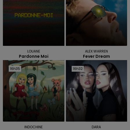
LOUANE
ALEX WARREN
Pardonne Moi
Fever Dream
16h35
16h35
16h32
16h32
INDOCHINE
DARA