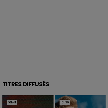
TITRES DIFFUSÉS
16h41
16h41
16h39
16h39