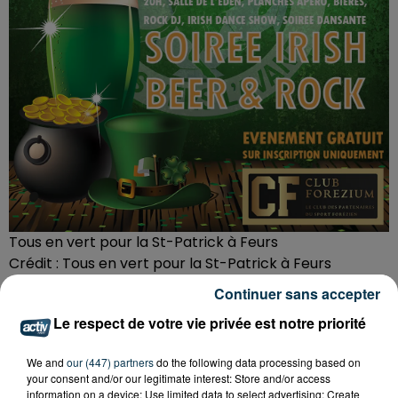
Tous en vert pour la St-Patrick à Feurs
Crédit :
Tous en vert pour la St-Patrick à Feurs
Continuer sans accepter
US FEURS
Le respect de votre vie privée est notre priorité
Organisateur
https://my.weezevent.com/tous-
en-vert-pour-la-st-patrick
We and
our (447) partners
do the following data processing based on
your consent and/or our legitimate interest: Store and/or access
information on a device; Use limited data to select advertising; Create