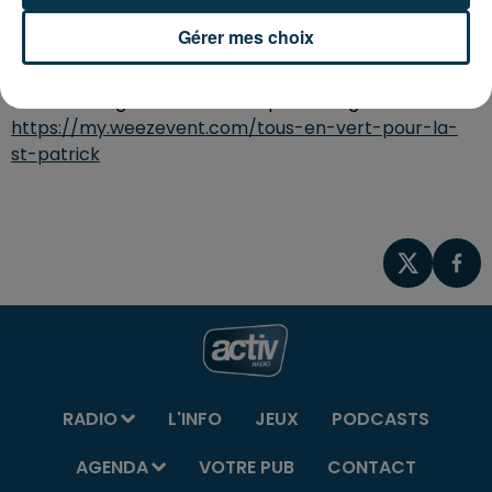
partir de 20H, salle de l'Eden à Feurs, organisée par
l'US Feurs.
Gérer mes choix
Soirée dansante, planches apéro, bières...
Evènement gratuit mais inscription obligatoire sur
https://my.weezevent.com/tous-en-vert-pour-la-
st-patrick
RADIO
L'INFO
JEUX
PODCASTS
AGENDA
VOTRE PUB
CONTACT