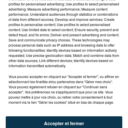
profiles for personalised advertising; Use profiles to select personalised
advertising; Measure advertising performance; Measure content
Ajouter à votre calendrier
performance; Understand audiences through statistics or combinations
of data from different sources; Develop and improve services; Create
profiles to personalise content; Use profiles to select personalised
content; Use limited data to select content; Ensure security, prevent and
du
16 mars 2024 à 18h00
detect fraud, and fix errors; Deliver and present advertising and content;
Date
Save and communicate privacy choices. These technologies may
au
16 mars 2024 à 23h30
process personal data such as IP address and browsing data to offer
following functionalities: Identify devices based on information actively
requested; Use precise geolocation data; Match and combine data from
other data sources; Link different devices; Identify devices based on
information transmitted automatically.
Salle de L'Eden
Lieu
42110
Feurs
Vous pouvez accepter en cliquant sur "Accepter et fermer", ou affiner en
sélectionnant les finalités et/ou partenaires dans "Gérer mes choix".
Vous pouvez également refuser en cliquant sur "Continuer sans
accepter". Vos préférences ne s'appliqueront que pour ce site. Vous
Tarif
Gratuit
pouvez mettre à jour vos choix, ou retirer votre consentement à tout
moment via le lien "Gérer les cookies" situé en bas de chaque page.
Soirée Irish Beer & rock le samedi 16 mars 2024, à
Accepter et fermer