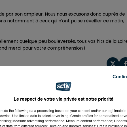
 de par son ampleur. Nous nous excusons donc auprès de
ns notamment à ceux qui n'ont pu se réveiller ce matin,
llement quelque peu bouleversés, tous vos hits de la Loir
grand merci pour votre compréhension !
Contin
Le respect de votre vie privée est notre priorité
ers
do the following data processing based on your consent and/or our legitimate int
device; Use limited data to select advertising; Create profiles for personalised adver
vertising; Measure advertising performance; Measure content performance; Unders
ns of data from different sources; Develop and improve services; Create profiles to 