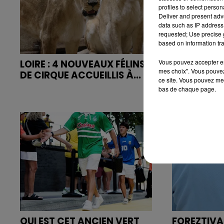
profiles to select person
Deliver and present adv
data such as IP address 
requested; Use precise g
based on information tra
Vous pouvez accepter en 
LOIRE : 4 NOUVEAUX FÉLINS
TOUR DE FR
mes choix". Vous pouvez
DE CIRQUE ACCUEILLIS À...
KIM LE CO
ce site. Vous pouvez met
L'ÉTAPE ENT
bas de chaque page.
QUI EST CET ANCIEN VERT
FOREZTIVA