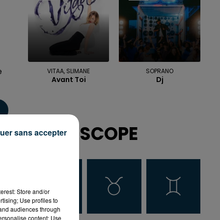
e
VITAA, SLIMANE
SOPRANO
Avant Toi
Dj
HOROSCOPE
uer sans accepter
erest: Store and/or
tising; Use profiles to
tand audiences through
personalise content; Use