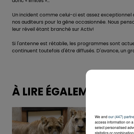
donc « limités »...
Un incident comme celui-ci est assez exceptionnel
nos auditeurs pour la gêne occasionnée. Nous penso
leur réveil étant branché sur Activ!
Si l'antenne est rétablie, les programmes sont actue
continuent toutefois d'être diffusés. D'avance, un 
À LIRE ÉGALEMENT
We and
our (447) partn
access information on a 
select personalised ad
statistics or combinatio