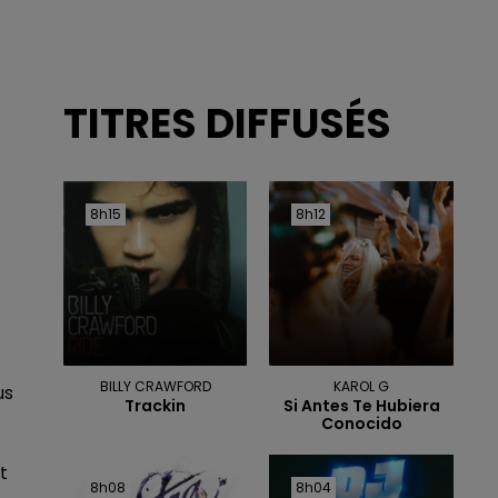
TITRES DIFFUSÉS
8h15
8h15
8h12
8h12
BILLY CRAWFORD
KAROL G
us
Trackin
Si Antes Te Hubiera
Conocido
t
8h08
8h08
8h04
8h04