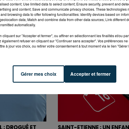
alised content; Use limited data to select content; Ensure security, prevent and detect
ertising and content; Save and communicate privacy choices. These technologies
and browsing data to offer following functionalities: Identify devices based on infor
eolocation data; Match and combine data from other data sources; Link different de
nsmitted automatically.
cliquant sur "Accepter et fermer", ou affiner en sélectionnant les finalités et/ou pa
ANCE FÉMININ :
POURQUOI LA CIRCULATI
 également refuser en cliquant sur "Continuer sans accepter". Vos préférences ne 
URT S'ADJUGE
EST PERTURBÉE TOUTE LA
tre à jour vos choix, ou retirer votre consentement à tout moment via le lien "Gérer 
RE...
JOURNÉE SUR L'A47 ?
Gérer mes choix
Accepter et fermer
L : DROGUÉ ET
SAINT-ETIENNE : UN ENFA