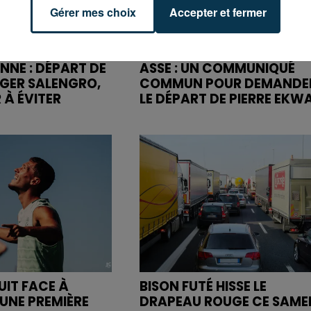
Gérer mes choix
Accepter et fermer
NNE : DÉPART DE
ASSE : UN COMMUNIQUÉ
OGER SALENGRO,
COMMUN POUR DEMANDE
 À ÉVITER
LE DÉPART DE PIERRE EKW
UIT FACE À
BISON FUTÉ HISSE LE
UNE PREMIÈRE
DRAPEAU ROUGE CE SAME