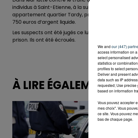
individus à Saint-Etienne, à la suite d'une source ano
appartement quartier Tardy, près de 22 kilos de ca
750 euros d’argent liquide.
Les suspects ont été jugés ce lundi et 2 d'entre eux
prison. Ils ont été écroués.
We and
our (447) partn
access information on a 
select personalised ad
statistics or combinatio
profiles to select person
Deliver and present adv
data such as IP address 
À LIRE ÉGALEMENT
requested; Use precise g
based on information tra
Vous pouvez accepter en 
mes choix". Vous pouvez
ce site. Vous pouvez met
bas de chaque page.