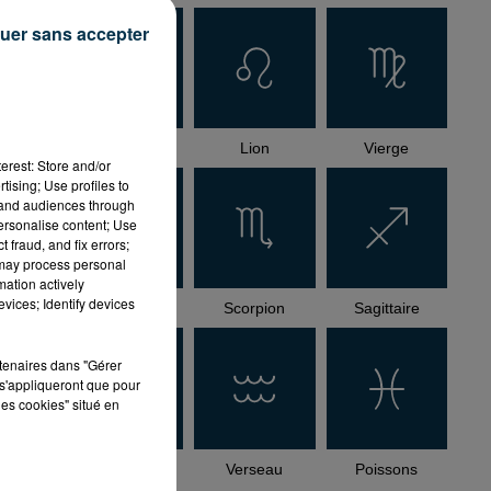
uer sans accepter
Cancer
Lion
Vierge
erest: Store and/or
tising; Use profiles to
tand audiences through
personalise content; Use
 fraud, and fix errors;
 may process personal
mation actively
vices; Identify devices
Balance
Scorpion
Sagittaire
rtenaires dans "Gérer
s'appliqueront que pour
les cookies" situé en
Capricorne
Verseau
Poissons