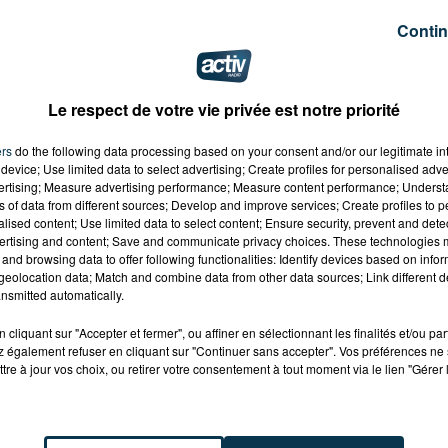
nyme. Dans le cadre de ce dossier, ils ont saisi dans un
Contin
nnabis, 680 grammes de cocaïne, une arme, mais aussi 11
 ont été condamnés à des peines allant d’un à 3 ans de
Le respect de votre vie privée est notre priorité
ers
do the following data processing based on your consent and/or our legitimate int
device; Use limited data to select advertising; Create profiles for personalised adver
vertising; Measure advertising performance; Measure content performance; Unders
ns of data from different sources; Develop and improve services; Create profiles to 
alised content; Use limited data to select content; Ensure security, prevent and detect
ertising and content; Save and communicate privacy choices. These technologies
and browsing data to offer following functionalities: Identify devices based on infor
eolocation data; Match and combine data from other data sources; Link different de
nsmitted automatically.
cliquant sur "Accepter et fermer", ou affiner en sélectionnant les finalités et/ou pa
 également refuser en cliquant sur "Continuer sans accepter". Vos préférences ne 
tre à jour vos choix, ou retirer votre consentement à tout moment via le lien "Gérer 