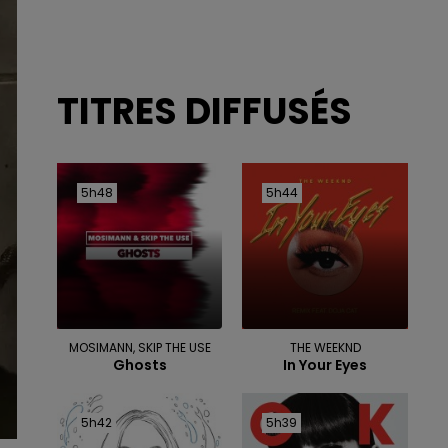
TITRES DIFFUSÉS
5h48
5h48
5h44
5h44
MOSIMANN, SKIP THE USE
THE WEEKND
Ghosts
In Your Eyes
5h42
5h42
5h39
5h39