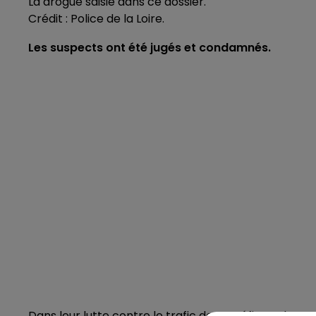
La drogue saisie dans ce dossier.
Crédit :
Police de la Loire.
Les suspects ont été jugés et condamnés.
Dans leur lutte contre le trafic de stupéfiants, les 