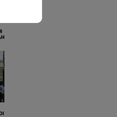
R
AH
DI