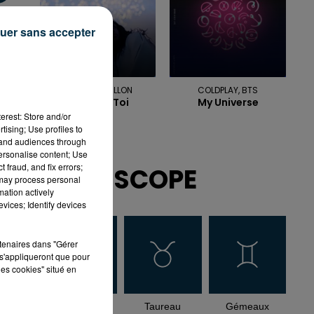
uer sans accepter
ADELE CASTILLON
COLDPLAY, BTS
Ete Avec Toi
My Universe
erest: Store and/or
tising; Use profiles to
tand audiences through
personalise content; Use
 fraud, and fix errors;
HOROSCOPE
 may process personal
mation actively
vices; Identify devices
rtenaires dans "Gérer
s'appliqueront que pour
les cookies" situé en
Bélier
Taureau
Gémeaux