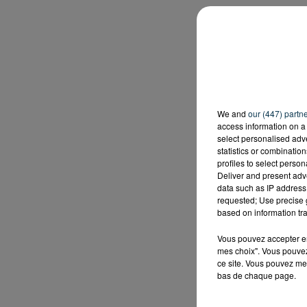
We and
our (447) partn
access information on a 
select personalised ad
statistics or combinatio
profiles to select person
Deliver and present adv
data such as IP address 
requested; Use precise g
based on information tra
Vous pouvez accepter en 
mes choix". Vous pouvez
ce site. Vous pouvez met
bas de chaque page.