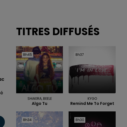
TITRES DIFFUSÉS
8h45
8h45
8h37
8h37
ac
sé
SHAKIRA, BEELE
KYGO
Algo Tu
Remind Me To Forget
8h34
8h34
8h30
8h30