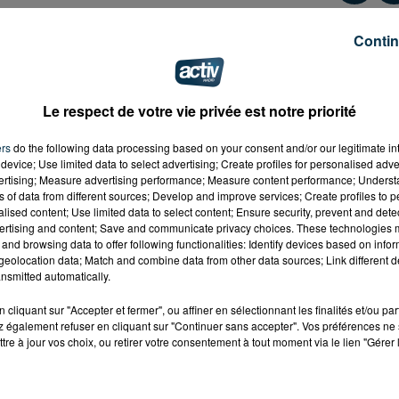
Contin
Le respect de votre vie privée est notre priorité
ers
do the following data processing based on your consent and/or our legitimate int
device; Use limited data to select advertising; Create profiles for personalised adver
vertising; Measure advertising performance; Measure content performance; Unders
ns of data from different sources; Develop and improve services; Create profiles to 
alised content; Use limited data to select content; Ensure security, prevent and detect
ertising and content; Save and communicate privacy choices. These technologies
and browsing data to offer following functionalities: Identify devices based on infor
eolocation data; Match and combine data from other data sources; Link different de
nsmitted automatically.
cliquant sur "Accepter et fermer", ou affiner en sélectionnant les finalités et/ou pa
 également refuser en cliquant sur "Continuer sans accepter". Vos préférences ne 
tre à jour vos choix, ou retirer votre consentement à tout moment via le lien "Gérer 