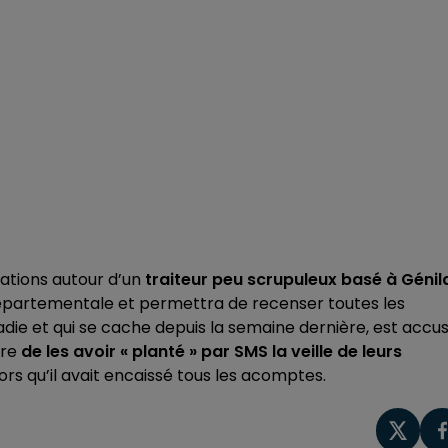
lations autour d’un
traiteur peu scrupuleux basé à Génil
é départementale et permettra de recenser toutes les
adie et qui se cache depuis la semaine dernière, est accu
ère
de les avoir « planté » par SMS la veille de leurs
alors qu’il avait encaissé tous les acomptes.