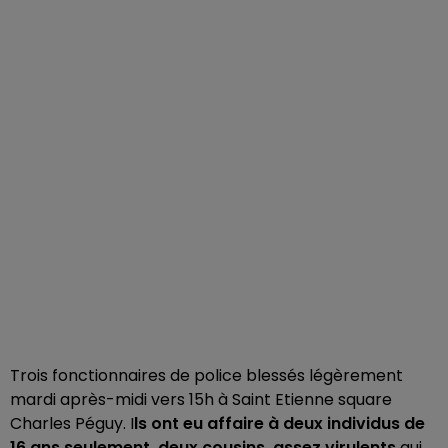
Trois fonctionnaires de police blessés légèrement
mardi après-midi vers 15h à Saint Etienne square
Charles Péguy. I
ls ont eu affaire à deux individus de
16 ans seulement, deux cousins, assez virulents
qui