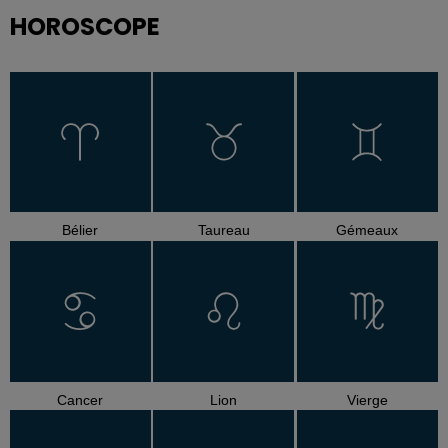
HOROSCOPE
Bélier
Taureau
Gémeaux
Cancer
Lion
Vierge