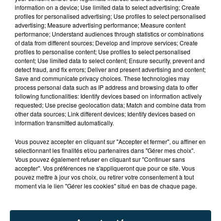
information on a device; Use limited data to select advertising; Create
profiles for personalised advertising; Use profiles to select personalised
advertising; Measure advertising performance; Measure content
performance; Understand audiences through statistics or combinations
of data from different sources; Develop and improve services; Create
profiles to personalise content; Use profiles to select personalised
content; Use limited data to select content; Ensure security, prevent and
detect fraud, and fix errors; Deliver and present advertising and content;
Save and communicate privacy choices. These technologies may
process personal data such as IP address and browsing data to offer
following functionalities: Identify devices based on information actively
requested; Use precise geolocation data; Match and combine data from
other data sources; Link different devices; Identify devices based on
information transmitted automatically.
TITRES DIFFUSÉS
Vous pouvez accepter en cliquant sur "Accepter et fermer", ou affiner en
sélectionnant les finalités et/ou partenaires dans "Gérer mes choix".
Vous pouvez également refuser en cliquant sur "Continuer sans
accepter". Vos préférences ne s'appliqueront que pour ce site. Vous
10h24
10h24
10h21
10h21
pouvez mettre à jour vos choix, ou retirer votre consentement à tout
moment via le lien "Gérer les cookies" situé en bas de chaque page.