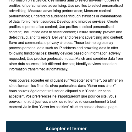
profiles for personalised advertising; Use profiles to select personalised
advertising; Measure advertising performance; Measure content
performance; Understand audiences through statistics or combinations
of data from different sources; Develop and improve services; Create
profiles to personalise content; Use profiles to select personalised
content; Use limited data to select content; Ensure security, prevent and
detect fraud, and fix errors; Deliver and present advertising and content;
Save and communicate privacy choices. These technologies may
process personal data such as IP address and browsing data to offer
following functionalities: Identify devices based on information actively
requested; Use precise geolocation data; Match and combine data from
other data sources; Link different devices; Identify devices based on
TITRES DIFFUSÉS
information transmitted automatically.
Vous pouvez accepter en cliquant sur "Accepter et fermer", ou affiner en
sélectionnant les finalités et/ou partenaires dans "Gérer mes choix".
Vous pouvez également refuser en cliquant sur "Continuer sans
13h17
13h17
13h09
13h09
accepter". Vos préférences ne s'appliqueront que pour ce site. Vous
pouvez mettre à jour vos choix, ou retirer votre consentement à tout
moment via le lien "Gérer les cookies" situé en bas de chaque page.
Accepter et fermer