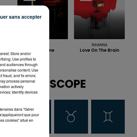
uer sans accepter
GIMS
RIHANNA
Parisienne
Love On The Brain
erest: Store and/or
tising; Use profiles to
tand audiences through
personalise content; Use
 fraud, and fix errors;
HOROSCOPE
 may process personal
mation actively
vices; Identify devices
rtenaires dans "Gérer
s'appliqueront que pour
les cookies" situé en