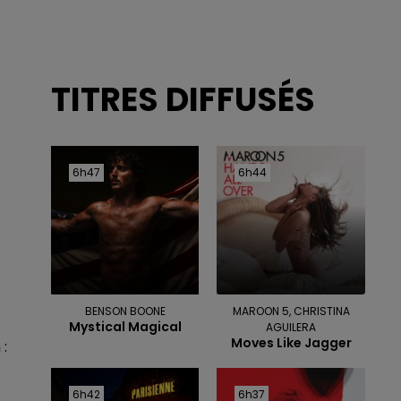
TITRES DIFFUSÉS
6h47
6h47
6h44
6h44
BENSON BOONE
MAROON 5, CHRISTINA
Mystical Magical
AGUILERA
Moves Like Jagger
 :
6h42
6h42
6h37
6h37