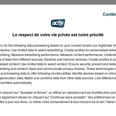
Contin
Le respect de votre vie privée est notre priorité
ers
do the following data processing based on your consent and/or our legitimate int
device; Use limited data to select advertising; Create profiles for personalised adver
vertising; Measure advertising performance; Measure content performance; Unders
ns of data from different sources; Develop and improve services; Create profiles to 
alised content; Use limited data to select content; Ensure security, prevent and detect
ertising and content; Save and communicate privacy choices. These technologies
and browsing data to offer following functionalities: Identify devices based on infor
eolocation data; Match and combine data from other data sources; Link different de
nsmitted automatically.
cliquant sur "Accepter et fermer", ou affiner en sélectionnant les finalités et/ou pa
 également refuser en cliquant sur "Continuer sans accepter". Vos préférences ne 
tre à jour vos choix, ou retirer votre consentement à tout moment via le lien "Gérer 