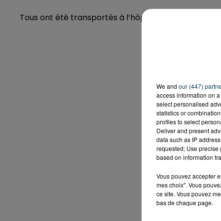
Tous ont été transportés à l’hôpital.
We and
our (447) partn
access information on a 
select personalised ad
statistics or combinatio
profiles to select person
Deliver and present adv
data such as IP address 
requested; Use precise g
based on information tra
Vous pouvez accepter en 
mes choix". Vous pouvez
ce site. Vous pouvez met
bas de chaque page.