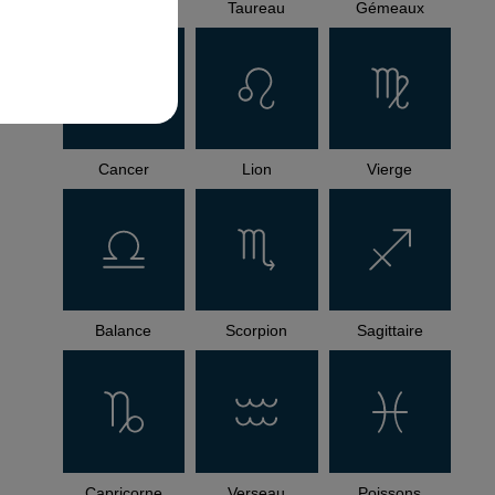
Bélier
Taureau
Gémeaux
Cancer
Lion
Vierge
Balance
Scorpion
Sagittaire
Capricorne
Verseau
Poissons