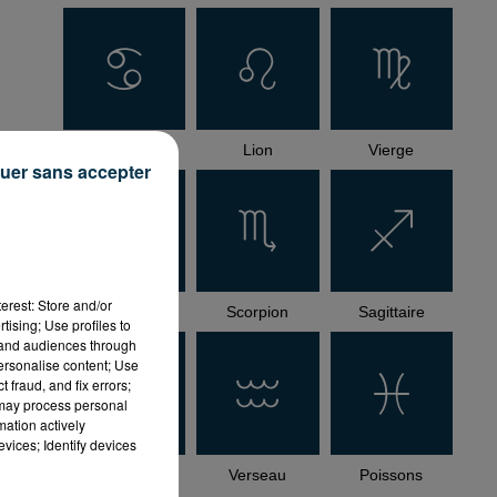
Cancer
Lion
Vierge
uer sans accepter
erest: Store and/or
Balance
Scorpion
Sagittaire
tising; Use profiles to
tand audiences through
personalise content; Use
 fraud, and fix errors;
 may process personal
mation actively
vices; Identify devices
Capricorne
Verseau
Poissons