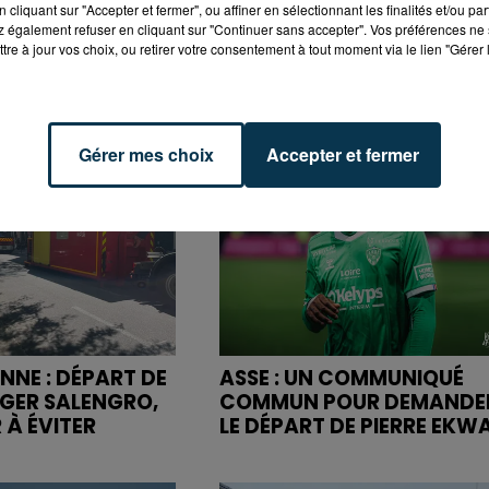
cliquant sur "Accepter et fermer", ou affiner en sélectionnant les finalités et/ou pa
 également refuser en cliquant sur "Continuer sans accepter". Vos préférences ne 
tre à jour vos choix, ou retirer votre consentement à tout moment via le lien "Gérer 
Gérer mes choix
Accepter et fermer
NNE : DÉPART DE
ASSE : UN COMMUNIQUÉ
OGER SALENGRO,
COMMUN POUR DEMANDE
 À ÉVITER
LE DÉPART DE PIERRE EKW