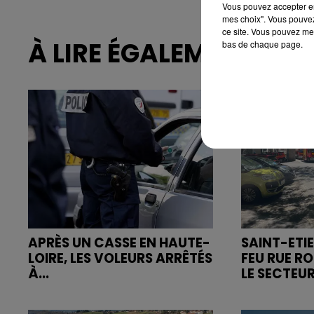
Vous pouvez accepter en 
mes choix". Vous pouvez
ce site. Vous pouvez met
À LIRE ÉGALEMENT
bas de chaque page.
APRÈS UN CASSE EN HAUTE-
SAINT-ETIE
LOIRE, LES VOLEURS ARRÊTÉS
FEU RUE R
À...
LE SECTEUR