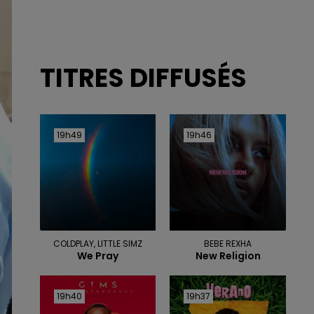
TITRES DIFFUSÉS
19h49
19h49
19h46
19h46
COLDPLAY, LITTLE SIMZ
BEBE REXHA
We Pray
New Religion
19h40
19h40
19h37
19h37