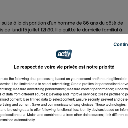
 suite à la disparition d'un homme de 86 ans du côté de
 lundi 15 juillet 12h30. Il a quitté le domicile familial à
Contin
 a les cheveux blancs. Il portait un polo manches courtes
jean bleu. Il avait aussi un sac à dos beige.
erie de Balbigny au 04 77 28 10 36
Le respect de votre vie privée est notre priorité
ers
do the following data processing based on your consent and/or our legitimate int
 du dépôt de cookies que vous avez exprimé. Si vous
device; Use limited data to select advertising; Create profiles for personalised adver
vertising; Measure advertising performance; Measure content performance; Unders
 votre accord en cliquant sur le bouton ci-dessous.
ns of data from different sources; Develop and improve services; Create profiles to 
alised content; Use limited data to select content; Ensure security, prevent and detect
her l'élément
ertising and content; Save and communicate privacy choices. These technologies
and browsing data to offer following functionalities: Identify devices based on infor
eolocation data; Match and combine data from other data sources; Link different de
nsmitted automatically.