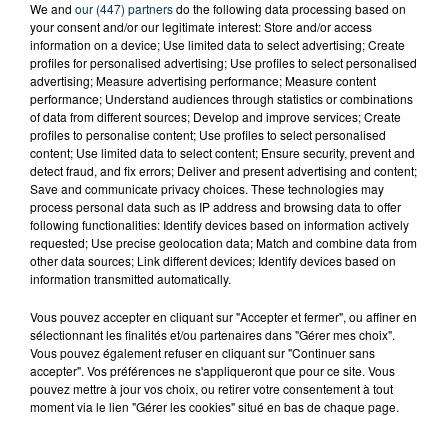
We and
our (447) partners
do the following data processing based on
your consent and/or our legitimate interest: Store and/or access
information on a device; Use limited data to select advertising; Create
profiles for personalised advertising; Use profiles to select personalised
advertising; Measure advertising performance; Measure content
performance; Understand audiences through statistics or combinations
of data from different sources; Develop and improve services; Create
profiles to personalise content; Use profiles to select personalised
content; Use limited data to select content; Ensure security, prevent and
detect fraud, and fix errors; Deliver and present advertising and content;
Save and communicate privacy choices. These technologies may
process personal data such as IP address and browsing data to offer
following functionalities: Identify devices based on information actively
requested; Use precise geolocation data; Match and combine data from
other data sources; Link different devices; Identify devices based on
information transmitted automatically.
Vous pouvez accepter en cliquant sur "Accepter et fermer", ou affiner en
TITRES DIFFUSÉS
sélectionnant les finalités et/ou partenaires dans "Gérer mes choix".
Vous pouvez également refuser en cliquant sur "Continuer sans
accepter". Vos préférences ne s'appliqueront que pour ce site. Vous
pouvez mettre à jour vos choix, ou retirer votre consentement à tout
9h27
9h27
9h23
9h23
moment via le lien "Gérer les cookies" situé en bas de chaque page.