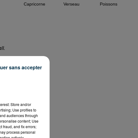
Capricorne
Verseau
Poissons
ll.
uer sans accepter
n
de
erest: Store and/or
tising; Use profiles to
tand audiences through
personalise content; Use
 fraud, and fix errors;
 may process personal
mation actively