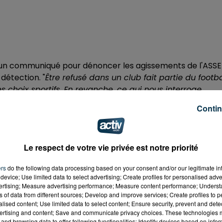
blié un communiqué pour dénoncer les agissements de l'ASSE
détection. "
Être refusé dans un club fait partie du footba
 choix sportifs. En revanche, ce qui nous interroge
a fiche du joueur à un club voisin (Etrat la Tour), qui
Contin
gérien qui parle même de "
recutement sauvage sur le dos
 foot
". Concrètement, selon La Rivière, les familles sont e
transmise une fiche sans accord, et ce système durerait
Le respect de votre vie privée est notre priorité
e connaissent pas le football. Qui ne savent pas que ça
it que leur fils « aura plus de chances ailleurs. » C’est 
ers
do the following data processing based on your consent and/or our legitimate int
device; Use limited data to select advertising; Create profiles for personalised adver
vertising; Measure advertising performance; Measure content performance; Unders
ns of data from different sources; Develop and improve services; Create profiles to 
alised content; Use limited data to select content; Ensure security, prevent and detect
 du dépôt de cookies que vous avez exprimé. Si vous
ertising and content; Save and communicate privacy choices. These technologies
 votre accord en cliquant sur le bouton ci-dessous.
and browsing data to offer following functionalities: Identify devices based on infor