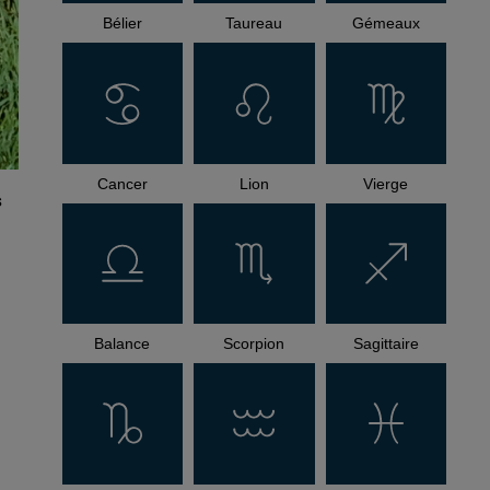
Bélier
Taureau
Gémeaux
Cancer
Lion
Vierge
s
Balance
Scorpion
Sagittaire