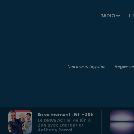
RADIO
L'
Mentions légales
Règlemen
En ce moment :
16
h -
20
h
Le DRIVE ACTIV, de 16h à
20h avec Laurent et
Anthony Perrel