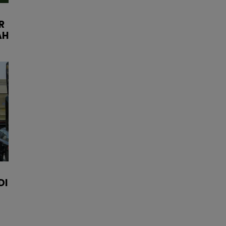
R
AH
DI