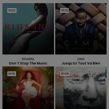
9h22
9h22
9h18
9h18
RIHANNA
GIMS
Don T Stop The Music
Jusqu Ici Tout Va Bien
9h15
9h15
9h08
9h08