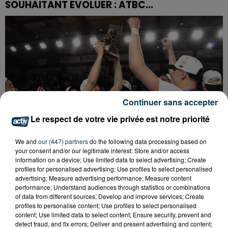
SOUHAITANT ÉVOLUER : ATBC...
Continuer sans accepter
Le respect de votre vie privée est notre priorité
We and
our (447) partners
do the following data processing based on
your consent and/or our legitimate interest: Store and/or access
information on a device; Use limited data to select advertising; Create
profiles for personalised advertising; Use profiles to select personalised
advertising; Measure advertising performance; Measure content
BASKET : LA CHORALE INTRAITABLE JUSQU'AU
performance; Understand audiences through statistics or combinations
of data from different sources; Develop and improve services; Create
BOUT
profiles to personalise content; Use profiles to select personalised
content; Use limited data to select content; Ensure security, prevent and
detect fraud, and fix errors; Deliver and present advertising and content;