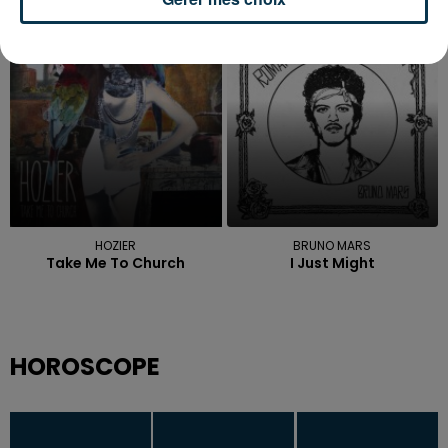
Feel Good
Free
20h46
20h46
20h43
20h43
HOZIER
BRUNO MARS
Take Me To Church
I Just Might
HOROSCOPE