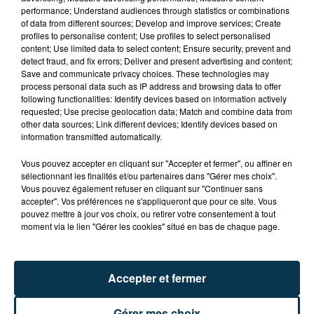
performance; Understand audiences through statistics or combinations
of data from different sources; Develop and improve services; Create
profiles to personalise content; Use profiles to select personalised
content; Use limited data to select content; Ensure security, prevent and
detect fraud, and fix errors; Deliver and present advertising and content;
Save and communicate privacy choices. These technologies may
process personal data such as IP address and browsing data to offer
following functionalities: Identify devices based on information actively
TITRES DIFFUSÉS
requested; Use precise geolocation data; Match and combine data from
other data sources; Link different devices; Identify devices based on
information transmitted automatically.
Vous pouvez accepter en cliquant sur "Accepter et fermer", ou affiner en
20h53
20h53
20h50
20h50
sélectionnant les finalités et/ou partenaires dans "Gérer mes choix".
Vous pouvez également refuser en cliquant sur "Continuer sans
accepter". Vos préférences ne s'appliqueront que pour ce site. Vous
pouvez mettre à jour vos choix, ou retirer votre consentement à tout
moment via le lien "Gérer les cookies" situé en bas de chaque page.
Accepter et fermer
CHARLOTTE CARDIN
KPOP DEMON HUNTERS
Gérer mes choix