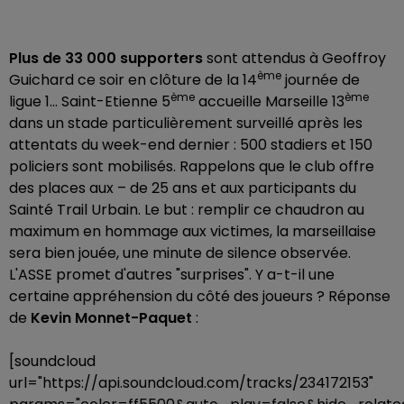
Plus de
33 000 supporters
sont attendus à Geoffroy
ème
Guichard ce soir en clôture de la 14
journée de
ème
ème
ligue 1… Saint-Etienne 5
accueille Marseille 13
dans un stade particulièrement surveillé après les
attentats du week-end dernier : 500 stadiers et 150
policiers sont mobilisés. Rappelons que le club offre
des places aux – de 25 ans et aux participants du
Sainté Trail Urbain. Le but : remplir ce chaudron au
maximum en hommage aux victimes, la marseillaise
sera bien jouée, une minute de silence observée.
L'ASSE promet d'autres "surprises". Y a-t-il une
certaine appréhension du côté des joueurs ? Réponse
de
Kevin Monnet-Paquet
:
[soundcloud
url="https://api.soundcloud.com/tracks/234172153"