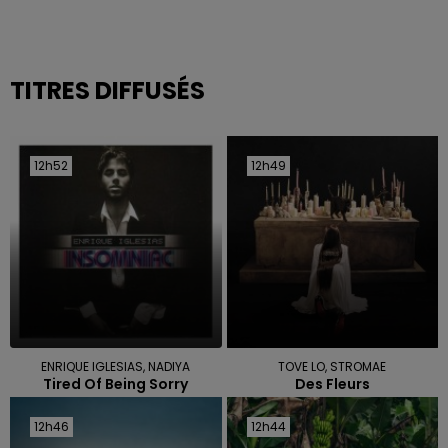
TITRES DIFFUSÉS
12h52
12h52
12h49
12h49
ENRIQUE IGLESIAS, NADIYA
TOVE LO, STROMAE
Tired Of Being Sorry
Des Fleurs
12h46
12h46
12h44
12h44