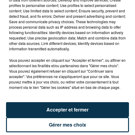
profiles to personalise content; Use profiles to select personalised
content; Use limited data to select content; Ensure security, prevent and
CYANOBACTÉRIES : LE PRÉFÊT PREND UN
detect fraud, and fix errors; Deliver and present advertising and content;
ARRÊTÉ POUR LES ACTIVITÉS DE...
Save and communicate privacy choices. These technologies may
process personal data such as IP address and browsing data to offer
following functionalities: Identify devices based on information actively
requested; Use precise geolocation data; Match and combine data from
other data sources; Link different devices; Identify devices based on
information transmitted automatically.
Vous pouvez accepter en cliquant sur "Accepter et fermer", ou affiner en
sélectionnant les finalités et/ou partenaires dans "Gérer mes choix".
Vous pouvez également refuser en cliquant sur "Continuer sans
accepter". Vos préférences ne s'appliqueront que pour ce site. Vous
pouvez mettre à jour vos choix, ou retirer votre consentement à tout
moment via le lien "Gérer les cookies" situé en bas de chaque page.
Accepter et fermer
Gérer mes choix
L’ASSE RÉDUIT FACE À SOCHAUX, UNE