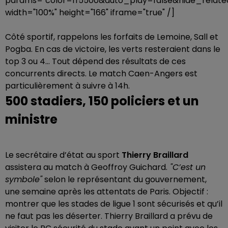
params="color=ff5500&auto_play=false&hide_rela
width="100%" height="166" iframe="true" /]
Côté sportif, rappelons les forfaits de Lemoine, Sall et
Pogba. En cas de victoire, les verts resteraient dans le
top 3 ou 4… Tout dépend des résultats de ces
concurrents directs. Le match Caen-Angers est
particulièrement à suivre à 14h.
500 stadiers, 150 policiers et un
ministre
Le secrétaire d’état au sport
Thierry Braillard
assistera au match à Geoffroy Guichard.
"C’est un
symbole"
selon le représentant du gouvernement,
une semaine après les attentats de Paris. Objectif :
montrer que les stades de ligue 1 sont sécurisés et qu’il
ne faut pas les déserter. Thierry Braillard a prévu de