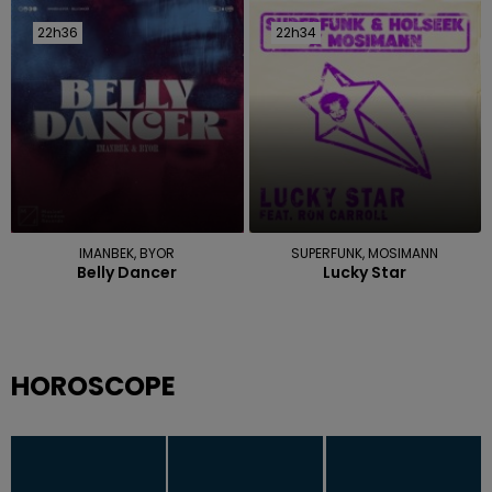
22h36
22h36
22h34
22h34
IMANBEK, BYOR
SUPERFUNK, MOSIMANN
Belly Dancer
Lucky Star
HOROSCOPE