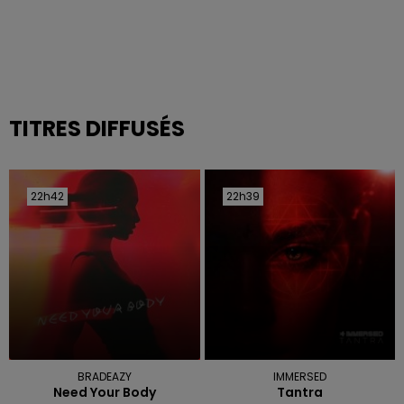
TITRES DIFFUSÉS
22h42
22h42
22h39
22h39
BRADEAZY
IMMERSED
Need Your Body
Tantra