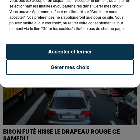
Vous pouvez accepter en cliquant sur "Accepter et fermer", ou affiner en
sélectionnant les finalités et/ou partenaires dans "Gérer mes choix".
L’ASSE RÉDUIT FACE À SOCHAUX, UNE
Vous pouvez également refuser en cliquant sur "Continuer sans
PREMIÈRE VICTOIRE POUR NOS VERTS ?
accepter". Vos préférences ne s'appliqueront que pour ce site. Vous
pouvez mettre à jour vos choix, ou retirer votre consentement à tout
moment via le lien "Gérer les cookies" situé en bas de chaque page.
Accepter et fermer
Gérer mes choix
BISON FUTÉ HISSE LE DRAPEAU ROUGE CE
SAMEDI !