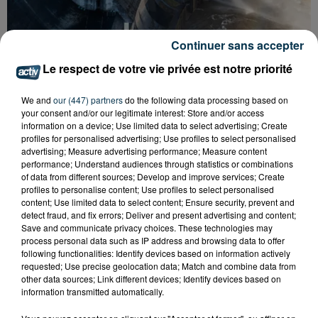
Continuer sans accepter
Le respect de votre vie privée est notre priorité
CYANOBACTÉRIES : LE PRÉFÊT PREND UN
ARRÊTÉ POUR LES ACTIVITÉS DE...
We and
our (447) partners
do the following data processing based on
your consent and/or our legitimate interest: Store and/or access
information on a device; Use limited data to select advertising; Create
profiles for personalised advertising; Use profiles to select personalised
advertising; Measure advertising performance; Measure content
performance; Understand audiences through statistics or combinations
of data from different sources; Develop and improve services; Create
profiles to personalise content; Use profiles to select personalised
content; Use limited data to select content; Ensure security, prevent and
detect fraud, and fix errors; Deliver and present advertising and content;
Save and communicate privacy choices. These technologies may
process personal data such as IP address and browsing data to offer
following functionalities: Identify devices based on information actively
requested; Use precise geolocation data; Match and combine data from
other data sources; Link different devices; Identify devices based on
information transmitted automatically.