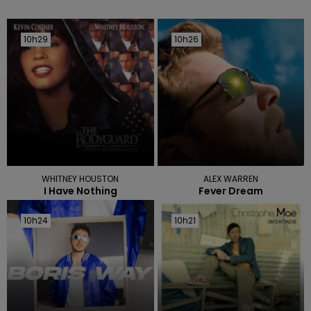
10h29
10h29
10h26
10h26
WHITNEY HOUSTON
ALEX WARREN
I Have Nothing
Fever Dream
10h24
10h24
10h21
10h21