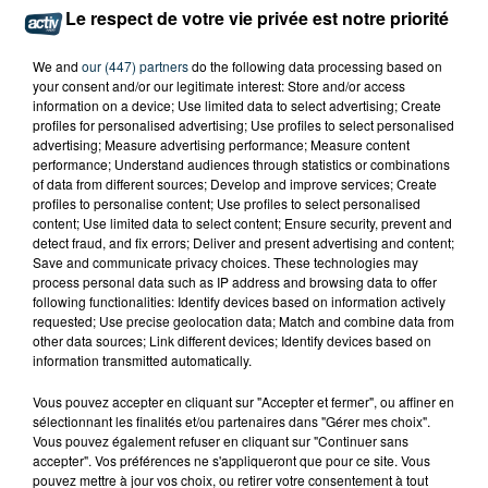
ASSE : UN COMMUNIQUÉ COMMUN POUR
Le respect de votre vie privée est notre priorité
DEMANDER LE DÉPART DE PIERRE EKWAH
We and
our (447) partners
do the following data processing based on
your consent and/or our legitimate interest: Store and/or access
information on a device; Use limited data to select advertising; Create
profiles for personalised advertising; Use profiles to select personalised
advertising; Measure advertising performance; Measure content
performance; Understand audiences through statistics or combinations
of data from different sources; Develop and improve services; Create
profiles to personalise content; Use profiles to select personalised
content; Use limited data to select content; Ensure security, prevent and
detect fraud, and fix errors; Deliver and present advertising and content;
Save and communicate privacy choices. These technologies may
process personal data such as IP address and browsing data to offer
following functionalities: Identify devices based on information actively
requested; Use precise geolocation data; Match and combine data from
other data sources; Link different devices; Identify devices based on
information transmitted automatically.
Vous pouvez accepter en cliquant sur "Accepter et fermer", ou affiner en
CYANOBACTÉRIES : LE PRÉFÊT PREND UN
sélectionnant les finalités et/ou partenaires dans "Gérer mes choix".
ARRÊTÉ POUR LES ACTIVITÉS DE...
Vous pouvez également refuser en cliquant sur "Continuer sans
accepter". Vos préférences ne s'appliqueront que pour ce site. Vous
pouvez mettre à jour vos choix, ou retirer votre consentement à tout