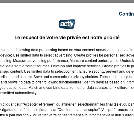
Contin
Le respect de votre vie privée est notre priorité
ers
do the following data processing based on your consent and/or our legitimate int
device; Use limited data to select advertising; Create profiles for personalised adver
vertising; Measure advertising performance; Measure content performance; Unders
ns of data from different sources; Develop and improve services; Create profiles to 
alised content; Use limited data to select content; Ensure security, prevent and detect
ertising and content; Save and communicate privacy choices. These technologies
and browsing data to offer following functionalities: Identify devices based on infor
eolocation data; Match and combine data from other data sources; Link different de
nsmitted automatically.
cliquant sur "Accepter et fermer", ou affiner en sélectionnant les finalités et/ou pa
 également refuser en cliquant sur "Continuer sans accepter". Vos préférences ne 
tre à jour vos choix, ou retirer votre consentement à tout moment via le lien "Gérer 