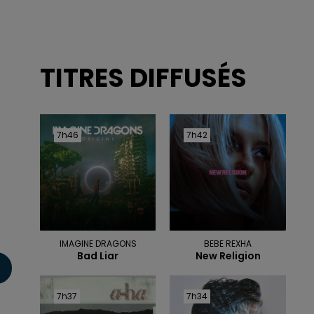
TITRES DIFFUSÉS
7h46
7h46
7h42
7h42
IMAGINE DRAGONS
BEBE REXHA
Bad Liar
New Religion
7h37
7h37
7h34
7h34