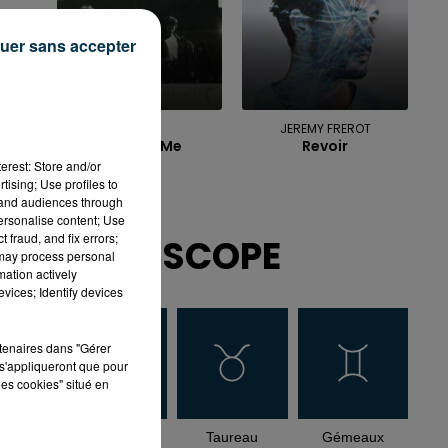
uer sans accepter
A HA
JEREMY FREROT
Take On Me
Revoir
erest: Store and/or
tising; Use profiles to
tand audiences through
personalise content; Use
 fraud, and fix errors;
HOROSCOPE
 may process personal
mation actively
vices; Identify devices
rtenaires dans "Gérer
s'appliqueront que pour
les cookies" situé en
Bélier
Taureau
Gémeaux