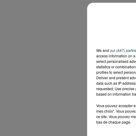
We and
our (447) partn
access information on a 
select personalised ad
statistics or combinatio
profiles to select person
Deliver and present adv
data such as IP address 
requested; Use precise g
based on information tra
Vous pouvez accepter en 
mes choix". Vous pouvez
ce site. Vous pouvez met
bas de chaque page.