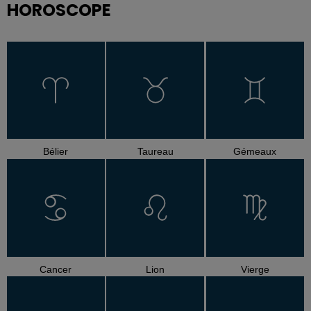
HOROSCOPE
Bélier
Taureau
Gémeaux
Cancer
Lion
Vierge