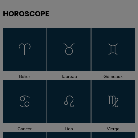
HOROSCOPE
Bélier
Taureau
Gémeaux
Cancer
Lion
Vierge