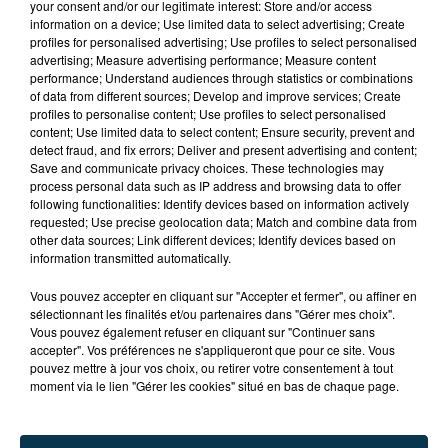
your consent and/or our legitimate interest: Store and/or access
information on a device; Use limited data to select advertising; Create
profiles for personalised advertising; Use profiles to select personalised
advertising; Measure advertising performance; Measure content
performance; Understand audiences through statistics or combinations
of data from different sources; Develop and improve services; Create
profiles to personalise content; Use profiles to select personalised
content; Use limited data to select content; Ensure security, prevent and
detect fraud, and fix errors; Deliver and present advertising and content;
Save and communicate privacy choices. These technologies may
process personal data such as IP address and browsing data to offer
following functionalities: Identify devices based on information actively
requested; Use precise geolocation data; Match and combine data from
other data sources; Link different devices; Identify devices based on
information transmitted automatically.
TITRES DIFFUSÉS
Vous pouvez accepter en cliquant sur "Accepter et fermer", ou affiner en
sélectionnant les finalités et/ou partenaires dans "Gérer mes choix".
Vous pouvez également refuser en cliquant sur "Continuer sans
accepter". Vos préférences ne s'appliqueront que pour ce site. Vous
12h08
12h08
12h06
12h06
pouvez mettre à jour vos choix, ou retirer votre consentement à tout
moment via le lien "Gérer les cookies" situé en bas de chaque page.