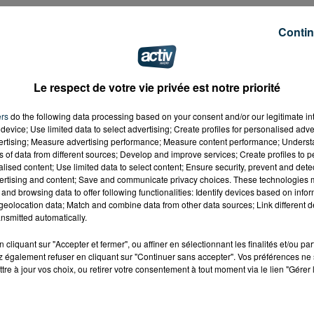
amps-refuse-Manchester-United-par-peur-des-
Contin
Le respect de votre vie privée est notre priorité
ers
do the following data processing based on your consent and/or our legitimate int
device; Use limited data to select advertising; Create profiles for personalised adver
vertising; Measure advertising performance; Measure content performance; Unders
ns of data from different sources; Develop and improve services; Create profiles to 
alised content; Use limited data to select content; Ensure security, prevent and detect
ertising and content; Save and communicate privacy choices. These technologies
and browsing data to offer following functionalities: Identify devices based on infor
eolocation data; Match and combine data from other data sources; Link different de
nsmitted automatically.
cliquant sur "Accepter et fermer", ou affiner en sélectionnant les finalités et/ou pa
 également refuser en cliquant sur "Continuer sans accepter". Vos préférences ne 
tre à jour vos choix, ou retirer votre consentement à tout moment via le lien "Gérer 