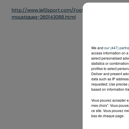
http://www.le10sport.com/Football/Ligue1/Desch
moustiques-260143088.html
We and
our (447) partn
access information on a 
select personalised ad
statistics or combinatio
profiles to select person
Deliver and present adv
data such as IP address 
requested; Use precise g
based on information tra
Vous pouvez accepter en 
mes choix". Vous pouvez
ce site. Vous pouvez met
bas de chaque page.