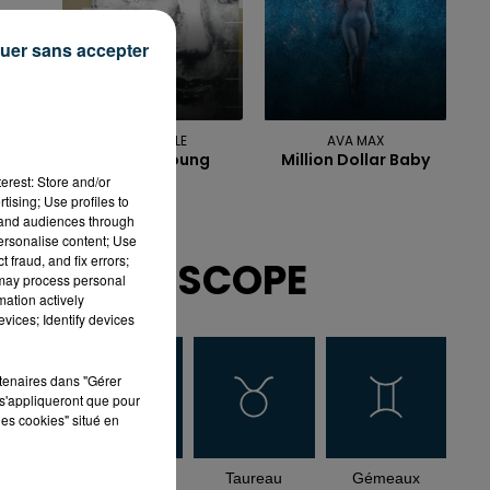
uer sans accepter
ALPHAVILLE
AVA MAX
Forever Young
Million Dollar Baby
erest: Store and/or
tising; Use profiles to
tand audiences through
personalise content; Use
 fraud, and fix errors;
HOROSCOPE
 may process personal
mation actively
vices; Identify devices
rtenaires dans "Gérer
s'appliqueront que pour
les cookies" situé en
Bélier
Taureau
Gémeaux