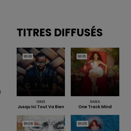
TITRES DIFFUSÉS
9h18
9h18
9h15
9h15
3
GIMS
NAIKA
Jusqu Ici Tout Va Bien
One Track Mind
9h08
9h08
9h05
9h05