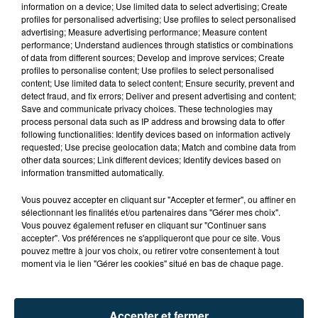
information on a device; Use limited data to select advertising; Create
profiles for personalised advertising; Use profiles to select personalised
advertising; Measure advertising performance; Measure content
performance; Understand audiences through statistics or combinations
of data from different sources; Develop and improve services; Create
profiles to personalise content; Use profiles to select personalised
content; Use limited data to select content; Ensure security, prevent and
detect fraud, and fix errors; Deliver and present advertising and content;
Save and communicate privacy choices. These technologies may
process personal data such as IP address and browsing data to offer
following functionalities: Identify devices based on information actively
requested; Use precise geolocation data; Match and combine data from
other data sources; Link different devices; Identify devices based on
information transmitted automatically.
TITRES DIFFUSÉS
Vous pouvez accepter en cliquant sur "Accepter et fermer", ou affiner en
sélectionnant les finalités et/ou partenaires dans "Gérer mes choix".
Vous pouvez également refuser en cliquant sur "Continuer sans
20h08
20h08
20h06
20h06
accepter". Vos préférences ne s'appliqueront que pour ce site. Vous
pouvez mettre à jour vos choix, ou retirer votre consentement à tout
moment via le lien "Gérer les cookies" situé en bas de chaque page.
Accepter et fermer