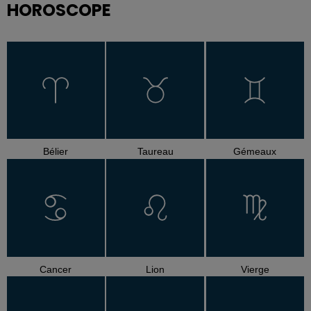
HOROSCOPE
Bélier
Taureau
Gémeaux
Cancer
Lion
Vierge