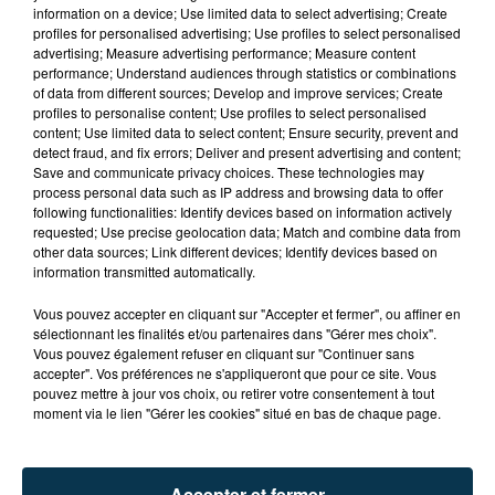
information on a device; Use limited data to select advertising; Create
profiles for personalised advertising; Use profiles to select personalised
advertising; Measure advertising performance; Measure content
performance; Understand audiences through statistics or combinations
of data from different sources; Develop and improve services; Create
profiles to personalise content; Use profiles to select personalised
content; Use limited data to select content; Ensure security, prevent and
detect fraud, and fix errors; Deliver and present advertising and content;
Save and communicate privacy choices. These technologies may
process personal data such as IP address and browsing data to offer
following functionalities: Identify devices based on information actively
requested; Use precise geolocation data; Match and combine data from
other data sources; Link different devices; Identify devices based on
information transmitted automatically.
TITRES DIFFUSÉS
Vous pouvez accepter en cliquant sur "Accepter et fermer", ou affiner en
sélectionnant les finalités et/ou partenaires dans "Gérer mes choix".
Vous pouvez également refuser en cliquant sur "Continuer sans
13h09
13h09
13h06
13h06
accepter". Vos préférences ne s'appliqueront que pour ce site. Vous
pouvez mettre à jour vos choix, ou retirer votre consentement à tout
moment via le lien "Gérer les cookies" situé en bas de chaque page.
Accepter et fermer