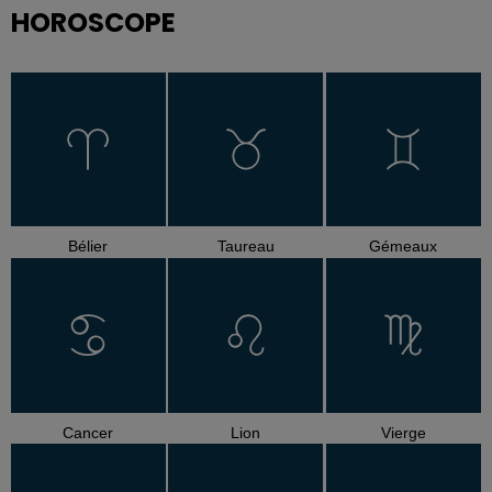
HOROSCOPE
Bélier
Taureau
Gémeaux
Cancer
Lion
Vierge