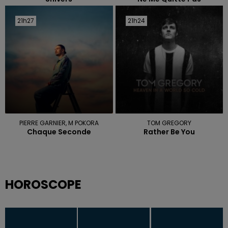
21h27
21h27
21h24
21h24
PIERRE GARNIER, M POKORA
TOM GREGORY
Chaque Seconde
Rather Be You
HOROSCOPE