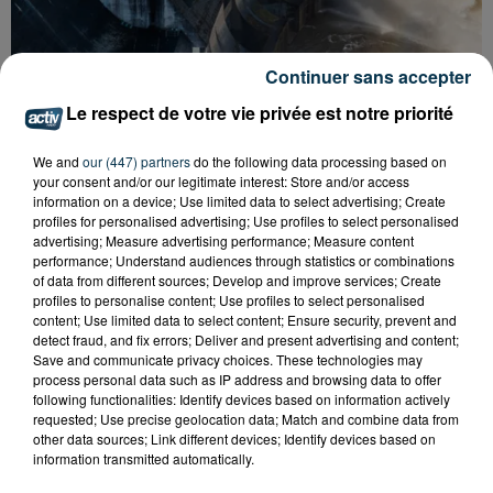
Continuer sans accepter
Le respect de votre vie privée est notre priorité
CYANOBACTÉRIES : LE PRÉFÊT PREND UN
ARRÊTÉ POUR LES ACTIVITÉS DE...
We and
our (447) partners
do the following data processing based on
your consent and/or our legitimate interest: Store and/or access
information on a device; Use limited data to select advertising; Create
profiles for personalised advertising; Use profiles to select personalised
advertising; Measure advertising performance; Measure content
performance; Understand audiences through statistics or combinations
of data from different sources; Develop and improve services; Create
profiles to personalise content; Use profiles to select personalised
content; Use limited data to select content; Ensure security, prevent and
detect fraud, and fix errors; Deliver and present advertising and content;
Save and communicate privacy choices. These technologies may
process personal data such as IP address and browsing data to offer
following functionalities: Identify devices based on information actively
requested; Use precise geolocation data; Match and combine data from
other data sources; Link different devices; Identify devices based on
information transmitted automatically.