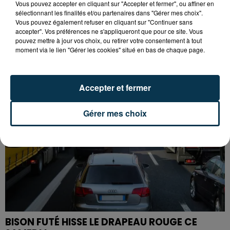
Vous pouvez accepter en cliquant sur "Accepter et fermer", ou affiner en
sélectionnant les finalités et/ou partenaires dans "Gérer mes choix".
Vous pouvez également refuser en cliquant sur "Continuer sans
L’ASSE RÉDUIT FACE À SOCHAUX, UNE
accepter". Vos préférences ne s'appliqueront que pour ce site. Vous
PREMIÈRE VICTOIRE POUR NOS VERTS ?
pouvez mettre à jour vos choix, ou retirer votre consentement à tout
moment via le lien "Gérer les cookies" situé en bas de chaque page.
Accepter et fermer
Gérer mes choix
BISON FUTÉ HISSE LE DRAPEAU ROUGE CE