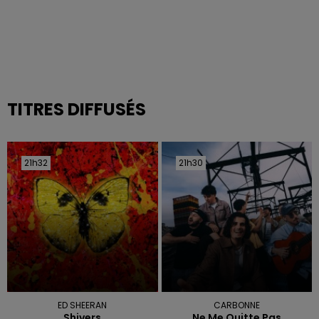
TITRES DIFFUSÉS
21h32
21h32
21h30
21h30
ED SHEERAN
CARBONNE
Shivers
Ne Me Quitte Pas