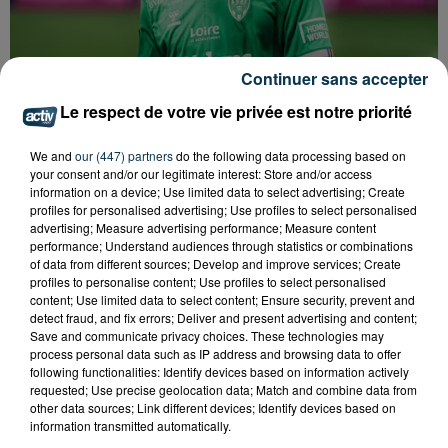
Continuer sans accepter
Le respect de votre vie privée est notre priorité
We and
our (447) partners
do the following data processing based on
ASSE : UN COMMUNIQUÉ COMMUN POUR
your consent and/or our legitimate interest: Store and/or access
information on a device; Use limited data to select advertising; Create
DEMANDER LE DÉPART DE PIERRE EKWAH
profiles for personalised advertising; Use profiles to select personalised
advertising; Measure advertising performance; Measure content
performance; Understand audiences through statistics or combinations
of data from different sources; Develop and improve services; Create
profiles to personalise content; Use profiles to select personalised
content; Use limited data to select content; Ensure security, prevent and
detect fraud, and fix errors; Deliver and present advertising and content;
Save and communicate privacy choices. These technologies may
process personal data such as IP address and browsing data to offer
following functionalities: Identify devices based on information actively
requested; Use precise geolocation data; Match and combine data from
other data sources; Link different devices; Identify devices based on
information transmitted automatically.