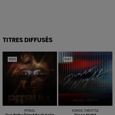
TITRES DIFFUSÉS
1h50
1h50
1h47
1h47
PITBULL
KUNGS, THROTTLE