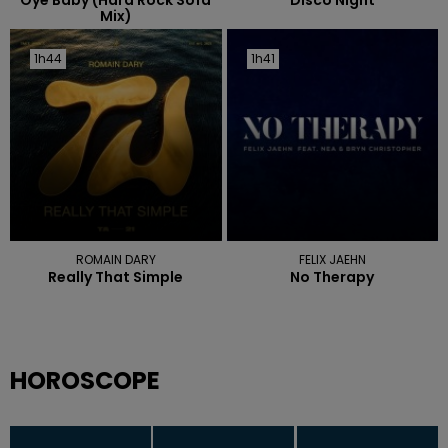
Oye Baby (hard Rock Sofa
Disco Night
Mix)
1h44
1h44
1h41
1h41
ROMAIN DARY
FELIX JAEHN
Really That Simple
No Therapy
HOROSCOPE