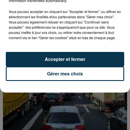
information transmitted automatically.
Vous pouvez accepter en cliquant sur "Accepter et fermer", ou affiner en
sélectionnant les finalités et/ou partenaires dans "Gérer mes choix".
Vous pouvez également refuser en cliquant sur "Continuer sans
accepter". Vos préférences ne s'appliqueront que pour ce site. Vous
L’ASSE RÉDUIT FACE À SOCHAUX, UNE
pouvez mettre à jour vos choix, ou retirer votre consentement à tout
moment via le lien "Gérer les cookies" situé en bas de chaque page.
PREMIÈRE VICTOIRE POUR NOS VERTS ?
Accepter et fermer
Gérer mes choix