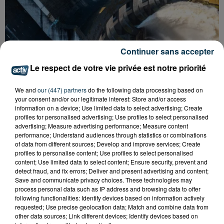
Continuer sans accepter
Le respect de votre vie privée est notre priorité
CYANOBACTÉRIES : LE PRÉFÊT PREND UN
We and
our (447) partners
do the following data processing based on
ARRÊTÉ POUR LES ACTIVITÉS DE...
your consent and/or our legitimate interest: Store and/or access
information on a device; Use limited data to select advertising; Create
profiles for personalised advertising; Use profiles to select personalised
advertising; Measure advertising performance; Measure content
performance; Understand audiences through statistics or combinations
of data from different sources; Develop and improve services; Create
profiles to personalise content; Use profiles to select personalised
content; Use limited data to select content; Ensure security, prevent and
detect fraud, and fix errors; Deliver and present advertising and content;
Save and communicate privacy choices. These technologies may
process personal data such as IP address and browsing data to offer
following functionalities: Identify devices based on information actively
requested; Use precise geolocation data; Match and combine data from
other data sources; Link different devices; Identify devices based on