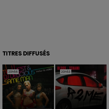
TITRES DIFFUSÉS
20h56
20h56
20h53
20h53