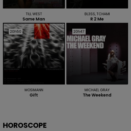
TILL WEST
BL3SS, TCHAMI
Same Man
R 2 Me
20h50
20h50
20h47
20h47
MOSIMANN
MICHAEL GRAY
Gift
The Weekend
HOROSCOPE