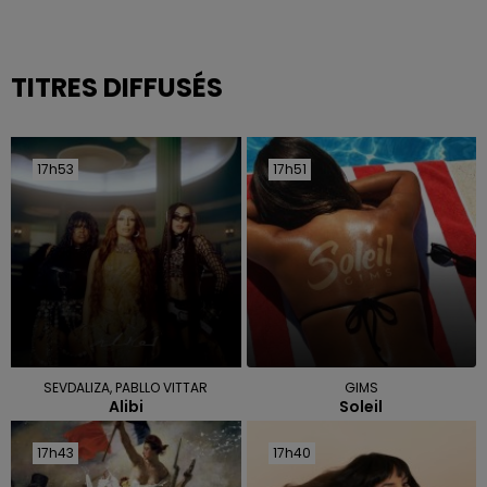
TITRES DIFFUSÉS
17h53
17h53
17h51
17h51
SEVDALIZA, PABLLO VITTAR
GIMS
Alibi
Soleil
17h43
17h43
17h40
17h40