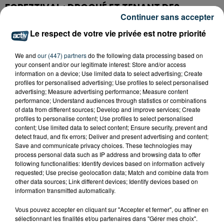
FOREZTIVAL : DROGUÉ ET TENANT DES
Continuer sans accepter
PROPOS DÉPLACÉS, UN FESTIVALIER A...
Le respect de votre vie privée est notre priorité
We and
our (447) partners
do the following data processing based on
your consent and/or our legitimate interest: Store and/or access
information on a device; Use limited data to select advertising; Create
profiles for personalised advertising; Use profiles to select personalised
advertising; Measure advertising performance; Measure content
performance; Understand audiences through statistics or combinations
of data from different sources; Develop and improve services; Create
profiles to personalise content; Use profiles to select personalised
content; Use limited data to select content; Ensure security, prevent and
detect fraud, and fix errors; Deliver and present advertising and content;
Save and communicate privacy choices. These technologies may
process personal data such as IP address and browsing data to offer
following functionalities: Identify devices based on information actively
requested; Use precise geolocation data; Match and combine data from
other data sources; Link different devices; Identify devices based on
information transmitted automatically.
SAINT-ETIENNE : UN ENFANT DÉCÈDE APRÈS
UNE CHUTE DU 8E ÉTAGE
Vous pouvez accepter en cliquant sur "Accepter et fermer", ou affiner en
sélectionnant les finalités et/ou partenaires dans "Gérer mes choix".