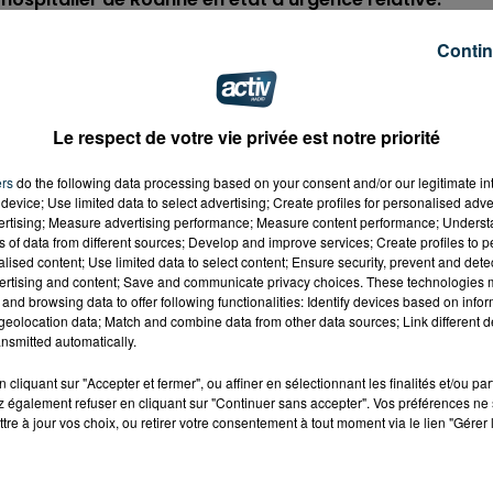
Contin
Le respect de votre vie privée est notre priorité
ers
do the following data processing based on your consent and/or our legitimate int
device; Use limited data to select advertising; Create profiles for personalised adver
vertising; Measure advertising performance; Measure content performance; Unders
ns of data from different sources; Develop and improve services; Create profiles to 
alised content; Use limited data to select content; Ensure security, prevent and detect
ertising and content; Save and communicate privacy choices. These technologies
and browsing data to offer following functionalities: Identify devices based on infor
eolocation data; Match and combine data from other data sources; Link different de
nsmitted automatically.
cliquant sur "Accepter et fermer", ou affiner en sélectionnant les finalités et/ou pa
 également refuser en cliquant sur "Continuer sans accepter". Vos préférences ne 
tre à jour vos choix, ou retirer votre consentement à tout moment via le lien "Gérer 