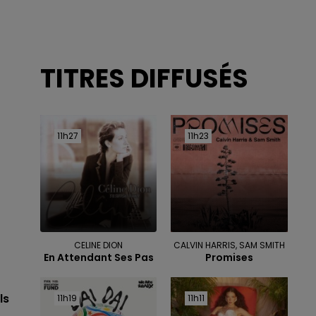
TITRES DIFFUSÉS
11h27
11h27
11h23
11h23
CELINE DION
CALVIN HARRIS, SAM SMITH
En Attendant Ses Pas
Promises
ls
11h19
11h19
11h11
11h11