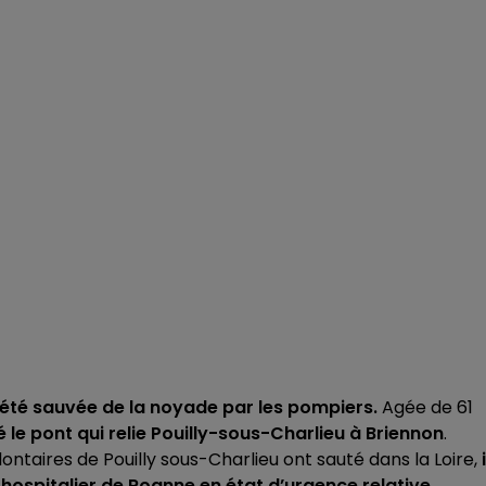
été sauvée de la noyade par les pompiers.
Agée de 61
le pont qui relie Pouilly-sous-Charlieu à Briennon
.
ntaires de Pouilly sous-Charlieu ont sauté dans la Loire,
i
hospitalier de Roanne en état d’urgence relative.