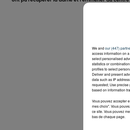
We and
our (447) partn
access information on a 
select personalised ad
statistics or combinatio
profiles to select person
Deliver and present adv
data such as IP address 
requested; Use precise g
based on information tra
Vous pouvez accepter en 
mes choix". Vous pouvez
ce site. Vous pouvez met
bas de chaque page.