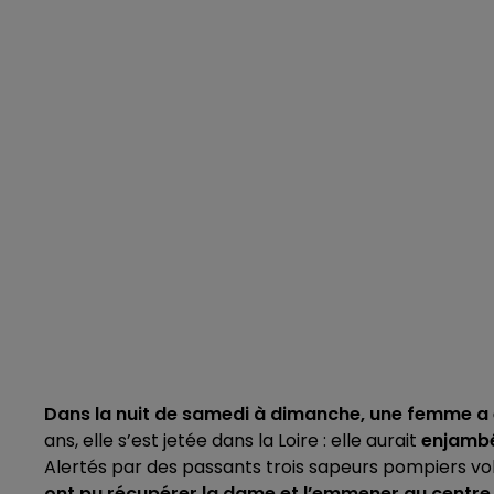
Dans la nuit de samedi à dimanche, une femme a 
ans, elle s’est jetée dans la Loire : elle aurait
enjambé 
Alertés par des passants trois sapeurs pompiers volo
ont pu récupérer la dame et l’emmener au centre 