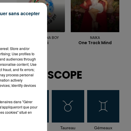
uer sans accepter
SHAKIRA, BURNA BOY
NAIKA
Dai Dai
One Track Mind
erest: Store and/or
tising; Use profiles to
tand audiences through
personalise content; Use
 fraud, and fix errors;
HOROSCOPE
 may process personal
mation actively
vices; Identify devices
rtenaires dans "Gérer
s'appliqueront que pour
les cookies" situé en
Bélier
Taureau
Gémeaux