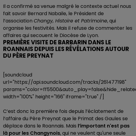
Il a confirmé sa venue malgré le contexte actuel nous
fait savoir Bernard Nabaile, le Président de
l’association
Changy, Histoire et Patrimoine
, qui
organise les festivités. Mais il refuse de commenter les
affaires qui secouent le Diocèse de Lyon.
PREMIÈRE VISITE DE BARBARIN DANS LE
ROANNAIS DEPUIS LES RÉVÉLATIONS AUTOUR
DU PÈRE PREYNAT
[soundcloud
url="https://api.soundcloud.com/tracks/261477198"
params="color=ff5500&auto_play=false&hide_rela
width="100%" height="166" iframe="true" /]
C’est donc la première fois depuis l’éclatement de
l’affaire du Père Preynat que le Primat des Gaules se
déplace dans le Roannais. Mais
l’important n'est pas
là pour les Changynois
, qui ne veulent qu'une seule