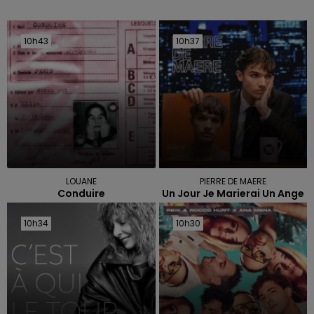
10h43
10h43
10h37
10h37
LOUANE
PIERRE DE MAERE
Conduire
Un Jour Je Marierai Un Ange
10h34
10h34
10h30
10h30