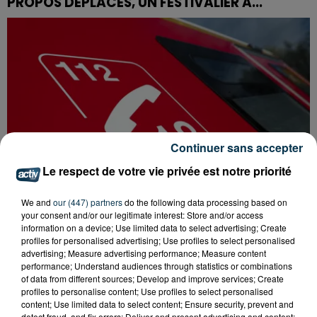
PROPOS DÉPLACÉS, UN FESTIVALIER A...
Continuer sans accepter
Le respect de votre vie privée est notre priorité
We and
our (447) partners
do the following data processing based on
your consent and/or our legitimate interest: Store and/or access
information on a device; Use limited data to select advertising; Create
profiles for personalised advertising; Use profiles to select personalised
advertising; Measure advertising performance; Measure content
SAINT-ETIENNE : UN ENFANT DÉCÈDE APRÈS
performance; Understand audiences through statistics or combinations
UNE CHUTE DU 8E ÉTAGE
of data from different sources; Develop and improve services; Create
profiles to personalise content; Use profiles to select personalised
content; Use limited data to select content; Ensure security, prevent and
detect fraud, and fix errors; Deliver and present advertising and content;