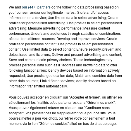
We and
our (447) partners
do the following data processing based on
your consent and/or our legitimate interest: Store and/or access
information on a device; Use limited data to select advertising; Create
profiles for personalised advertising; Use profiles to select personalised
advertising; Measure advertising performance; Measure content
performance; Understand audiences through statistics or combinations
of data from different sources; Develop and improve services; Create
profiles to personalise content; Use profiles to select personalised
content; Use limited data to select content; Ensure security, prevent and
detect fraud, and fix errors; Deliver and present advertising and content;
Save and communicate privacy choices. These technologies may
process personal data such as IP address and browsing data to offer
following functionalities: Identify devices based on information actively
requested; Use precise geolocation data; Match and combine data from
other data sources; Link different devices; Identify devices based on
information transmitted automatically.
Vous pouvez accepter en cliquant sur "Accepter et fermer", ou affiner en
TITRES DIFFUSÉS
sélectionnant les finalités et/ou partenaires dans "Gérer mes choix".
Vous pouvez également refuser en cliquant sur "Continuer sans
accepter". Vos préférences ne s'appliqueront que pour ce site. Vous
pouvez mettre à jour vos choix, ou retirer votre consentement à tout
moment via le lien "Gérer les cookies" situé en bas de chaque page.
12h35
12h35
12h33
12h33