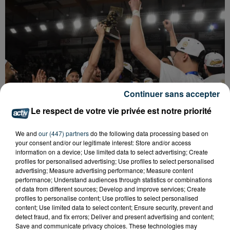
Continuer sans accepter
Le respect de votre vie privée est notre priorité
We and
our (447) partners
do the following data processing based on
your consent and/or our legitimate interest: Store and/or access
information on a device; Use limited data to select advertising; Create
profiles for personalised advertising; Use profiles to select personalised
BASKET : LA CHORALE INTRAITABLE JUSQU'AU
advertising; Measure advertising performance; Measure content
performance; Understand audiences through statistics or combinations
BOUT
of data from different sources; Develop and improve services; Create
profiles to personalise content; Use profiles to select personalised
content; Use limited data to select content; Ensure security, prevent and
detect fraud, and fix errors; Deliver and present advertising and content;
Save and communicate privacy choices. These technologies may