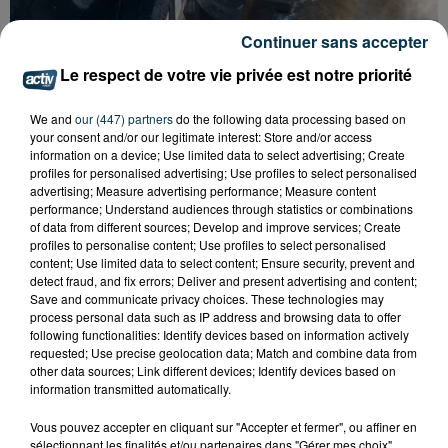
Continuer sans accepter
CYANOBACTÉRIES : LE PRÉFÊT PREND UN
Le respect de votre vie privée est notre priorité
ARRÊTÉ POUR LES ACTIVITÉS DE...
We and
our (447) partners
do the following data processing based on
your consent and/or our legitimate interest: Store and/or access
information on a device; Use limited data to select advertising; Create
profiles for personalised advertising; Use profiles to select personalised
advertising; Measure advertising performance; Measure content
performance; Understand audiences through statistics or combinations
of data from different sources; Develop and improve services; Create
profiles to personalise content; Use profiles to select personalised
content; Use limited data to select content; Ensure security, prevent and
detect fraud, and fix errors; Deliver and present advertising and content;
Save and communicate privacy choices. These technologies may
process personal data such as IP address and browsing data to offer
following functionalities: Identify devices based on information actively
requested; Use precise geolocation data; Match and combine data from
other data sources; Link different devices; Identify devices based on
information transmitted automatically.
Vous pouvez accepter en cliquant sur "Accepter et fermer", ou affiner en
L’ASSE RÉDUIT FACE À SOCHAUX, UNE
sélectionnant les finalités et/ou partenaires dans "Gérer mes choix".