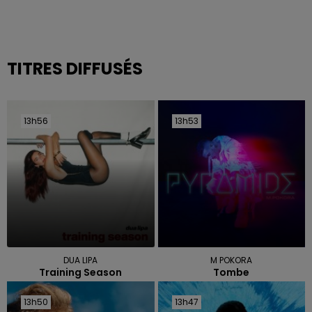
TITRES DIFFUSÉS
13h56
13h56
13h53
13h53
DUA LIPA
M POKORA
Training Season
Tombe
13h50
13h50
13h47
13h47