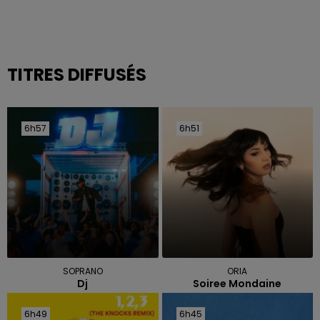
TITRES DIFFUSÉS
6h57
6h57
6h51
6h51
SOPRANO
ORIA
Dj
Soiree Mondaine
6h49
6h49
6h45
6h45