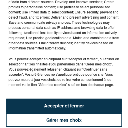
of data from different sources; Develop and improve services; Create
profiles to personalise content; Use profiles to select personalised
content; Use limited data to select content; Ensure security, prevent and
detect fraud, and fix errors; Deliver and present advertising and content;
Save and communicate privacy choices. These technologies may
process personal data such as IP address and browsing data to offer
following functionalities: Identify devices based on information actively
requested; Use precise geolocation data; Match and combine data from
other data sources; Link different devices; Identify devices based on
SAINT-ETIENNE : UN ENFANT DÉCÈDE APRÈS
information transmitted automatically.
UNE CHUTE DU 8E ÉTAGE
Vous pouvez accepter en cliquant sur "Accepter et fermer", ou affiner en
sélectionnant les finalités et/ou partenaires dans "Gérer mes choix".
Vous pouvez également refuser en cliquant sur "Continuer sans
accepter". Vos préférences ne s'appliqueront que pour ce site. Vous
pouvez mettre à jour vos choix, ou retirer votre consentement à tout
moment via le lien "Gérer les cookies" situé en bas de chaque page.
Accepter et fermer
Gérer mes choix