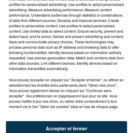
profiles for personalised advertising; Use profiles to select personalised
advertising; Measure advertising performance; Measure content
performance; Understand audiences through statistics or combinations
of data from different sources; Develop and improve services; Create
profiles to personalise content; Use profiles to select personalised
content; Use limited data to select content; Ensure security, prevent and
detect fraud, and fix errors; Deliver and present advertising and content;
Save and communicate privacy choices. These technologies may
process personal data such as IP address and browsing data to offer
following functionalities: Identify devices based on information actively
requested; Use precise geolocation data; Match and combine data from
other data sources; Link different devices; Identify devices based on
TITRES DIFFUSÉS
information transmitted automatically.
Vous pouvez accepter en cliquant sur "Accepter et fermer", ou affiner en
sélectionnant les finalités et/ou partenaires dans "Gérer mes choix".
Vous pouvez également refuser en cliquant sur "Continuer sans
16h14
16h14
16h10
16h10
accepter". Vos préférences ne s'appliqueront que pour ce site. Vous
pouvez mettre à jour vos choix, ou retirer votre consentement à tout
moment via le lien "Gérer les cookies" situé en bas de chaque page.
Accepter et fermer