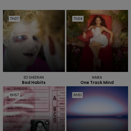
7h07
7h07
7h04
7h04
ED SHEERAN
NAIKA
Bad Habits
One Track Mind
6h57
6h57
6h51
6h51