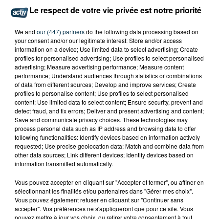
Le respect de votre vie privée est notre priorité
We and
our (447) partners
do the following data processing based on
your consent and/or our legitimate interest: Store and/or access
information on a device; Use limited data to select advertising; Create
profiles for personalised advertising; Use profiles to select personalised
advertising; Measure advertising performance; Measure content
performance; Understand audiences through statistics or combinations
of data from different sources; Develop and improve services; Create
profiles to personalise content; Use profiles to select personalised
content; Use limited data to select content; Ensure security, prevent and
detect fraud, and fix errors; Deliver and present advertising and content;
Save and communicate privacy choices. These technologies may
process personal data such as IP address and browsing data to offer
following functionalities: Identify devices based on information actively
requested; Use precise geolocation data; Match and combine data from
SAINT-ETIENNE : UN ENFANT DÉCÈDE APRÈS
other data sources; Link different devices; Identify devices based on
UNE CHUTE DU 8E ÉTAGE
information transmitted automatically.
Vous pouvez accepter en cliquant sur "Accepter et fermer", ou affiner en
sélectionnant les finalités et/ou partenaires dans "Gérer mes choix".
Vous pouvez également refuser en cliquant sur "Continuer sans
accepter". Vos préférences ne s'appliqueront que pour ce site. Vous
pouvez mettre à jour vos choix, ou retirer votre consentement à tout