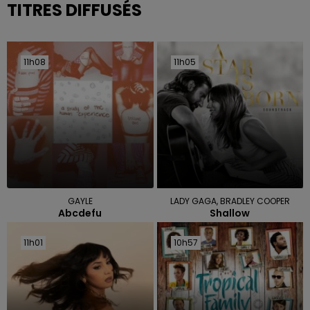
TITRES DIFFUSÉS
11h08
11h08
11h05
11h05
GAYLE
LADY GAGA, BRADLEY COOPER
Abcdefu
Shallow
11h01
11h01
10h57
10h57