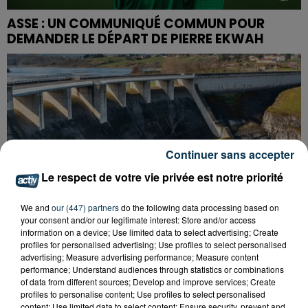
ASSE : UN COMMUNIQUÉ COMMUN POUR
DEMANDER LE DÉPART DE PIERRE EKWAH
Continuer sans accepter
Le respect de votre vie privée est notre priorité
We and
our (447) partners
do the following data processing based on
your consent and/or our legitimate interest: Store and/or access
information on a device; Use limited data to select advertising; Create
profiles for personalised advertising; Use profiles to select personalised
advertising; Measure advertising performance; Measure content
performance; Understand audiences through statistics or combinations
of data from different sources; Develop and improve services; Create
CYANOBACTÉRIES : LE PRÉFÊT PREND UN
profiles to personalise content; Use profiles to select personalised
ARRÊTÉ POUR LES ACTIVITÉS DE...
content; Use limited data to select content; Ensure security, prevent and