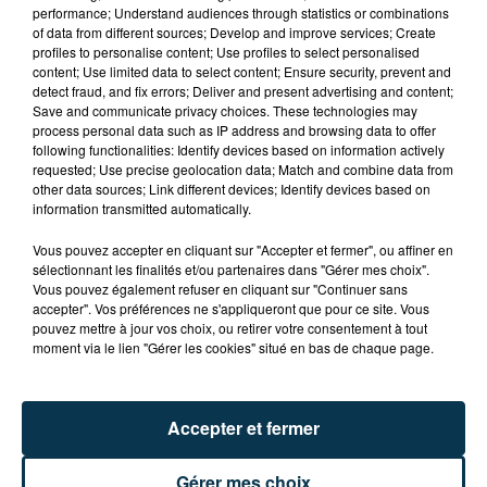
performance; Understand audiences through statistics or combinations
of data from different sources; Develop and improve services; Create
profiles to personalise content; Use profiles to select personalised
content; Use limited data to select content; Ensure security, prevent and
detect fraud, and fix errors; Deliver and present advertising and content;
Save and communicate privacy choices. These technologies may
CYANOBACTÉRIES : LE PRÉFÊT PREND UN
process personal data such as IP address and browsing data to offer
ARRÊTÉ POUR LES ACTIVITÉS DE...
following functionalities: Identify devices based on information actively
requested; Use precise geolocation data; Match and combine data from
other data sources; Link different devices; Identify devices based on
information transmitted automatically.
Vous pouvez accepter en cliquant sur "Accepter et fermer", ou affiner en
sélectionnant les finalités et/ou partenaires dans "Gérer mes choix".
Vous pouvez également refuser en cliquant sur "Continuer sans
accepter". Vos préférences ne s'appliqueront que pour ce site. Vous
pouvez mettre à jour vos choix, ou retirer votre consentement à tout
moment via le lien "Gérer les cookies" situé en bas de chaque page.
Accepter et fermer
Gérer mes choix