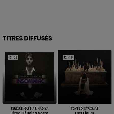
TITRES DIFFUSÉS
12h52
12h52
12h49
12h49
ENRIQUE IGLESIAS, NADIYA
TOVE LO, STROMAE
Tired Of Being Sorry
Des Fleurs