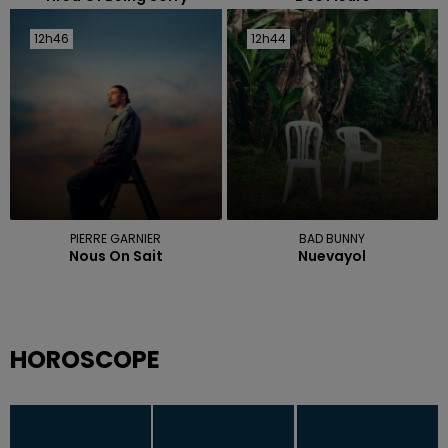
12h46
12h46
12h44
12h44
PIERRE GARNIER
BAD BUNNY
Nous On Sait
Nuevayol
HOROSCOPE