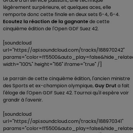
Grâce à un service puissant, une technique
légèrement surpérieure, et quelques aces, elle
remporte donc cette finale en deux sets 6-4, 6-4.
Ecoutez la réaction de la gagnante
de cette
cinquième édition de l'Open GDF Suez 42.
[soundcloud
url="https://api.soundcloud.com/tracks/188970242"
params="color=ff5500&auto_play=false&hide_rela
width="100%" height="166" iframe="true" /]
Le parrain de cette cinquième édition, l'ancien ministre
des Sports et ex-champion olympique,
Guy Drut
a fait
l'éloge de l'Open GDF Suez 42. Tournoi qu'il espère voir
grandir à l'avenir.
[soundcloud
url="https://api.soundcloud.com/tracks/188970341"
params="color=ff5500&auto_play=false&hide_rela