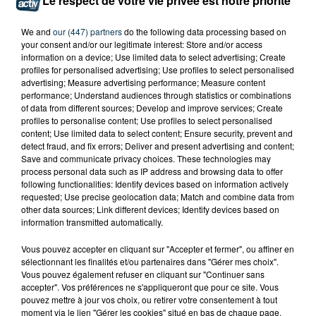
Le respect de votre vie privée est notre priorité
We and
our (447) partners
do the following data processing based on
your consent and/or our legitimate interest: Store and/or access
information on a device; Use limited data to select advertising; Create
profiles for personalised advertising; Use profiles to select personalised
advertising; Measure advertising performance; Measure content
performance; Understand audiences through statistics or combinations
of data from different sources; Develop and improve services; Create
profiles to personalise content; Use profiles to select personalised
content; Use limited data to select content; Ensure security, prevent and
detect fraud, and fix errors; Deliver and present advertising and content;
Save and communicate privacy choices. These technologies may
process personal data such as IP address and browsing data to offer
following functionalities: Identify devices based on information actively
requested; Use precise geolocation data; Match and combine data from
other data sources; Link different devices; Identify devices based on
information transmitted automatically.
INCENDIE : L'ONG STÉPHANOISE PHF
Vous pouvez accepter en cliquant sur "Accepter et fermer", ou affiner en
sélectionnant les finalités et/ou partenaires dans "Gérer mes choix".
TOUJOURS AU CHEVET DES HABITANTS...
Vous pouvez également refuser en cliquant sur "Continuer sans
accepter". Vos préférences ne s'appliqueront que pour ce site. Vous
pouvez mettre à jour vos choix, ou retirer votre consentement à tout
moment via le lien "Gérer les cookies" situé en bas de chaque page.