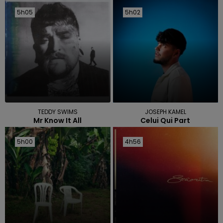
5h05
5h05
5h02
5h02
TEDDY SWIMS
JOSEPH KAMEL
Mr Know It All
Celui Qui Part
5h00
5h00
4h56
4h56