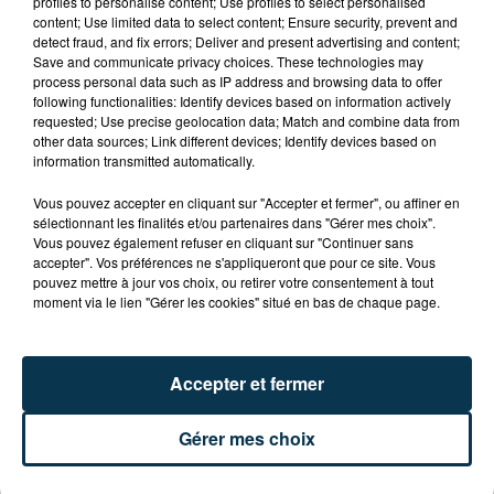
profiles to personalise content; Use profiles to select personalised
ASSE : UN COMMUNIQUÉ COMMUN POUR
content; Use limited data to select content; Ensure security, prevent and
DEMANDER LE DÉPART DE PIERRE EKWAH
detect fraud, and fix errors; Deliver and present advertising and content;
Save and communicate privacy choices. These technologies may
process personal data such as IP address and browsing data to offer
following functionalities: Identify devices based on information actively
requested; Use precise geolocation data; Match and combine data from
other data sources; Link different devices; Identify devices based on
information transmitted automatically.
Vous pouvez accepter en cliquant sur "Accepter et fermer", ou affiner en
sélectionnant les finalités et/ou partenaires dans "Gérer mes choix".
Vous pouvez également refuser en cliquant sur "Continuer sans
accepter". Vos préférences ne s'appliqueront que pour ce site. Vous
pouvez mettre à jour vos choix, ou retirer votre consentement à tout
moment via le lien "Gérer les cookies" situé en bas de chaque page.
Accepter et fermer
Gérer mes choix
CYANOBACTÉRIES : LE PRÉFÊT PREND UN
ARRÊTÉ POUR LES ACTIVITÉS DE...