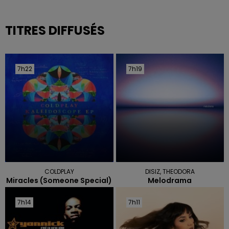
TITRES DIFFUSÉS
7h22
7h22
7h19
7h19
COLDPLAY
DISIZ, THEODORA
Miracles (someone Special)
Melodrama
7h14
7h14
7h11
7h11