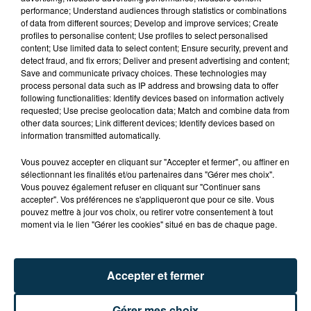
performance; Understand audiences through statistics or combinations
of data from different sources; Develop and improve services; Create
profiles to personalise content; Use profiles to select personalised
content; Use limited data to select content; Ensure security, prevent and
detect fraud, and fix errors; Deliver and present advertising and content;
Save and communicate privacy choices. These technologies may
process personal data such as IP address and browsing data to offer
following functionalities: Identify devices based on information actively
TITRES DIFFUSÉS
requested; Use precise geolocation data; Match and combine data from
other data sources; Link different devices; Identify devices based on
information transmitted automatically.
Vous pouvez accepter en cliquant sur "Accepter et fermer", ou affiner en
5h05
5h05
5h02
5h02
sélectionnant les finalités et/ou partenaires dans "Gérer mes choix".
Vous pouvez également refuser en cliquant sur "Continuer sans
accepter". Vos préférences ne s'appliqueront que pour ce site. Vous
pouvez mettre à jour vos choix, ou retirer votre consentement à tout
moment via le lien "Gérer les cookies" situé en bas de chaque page.
Accepter et fermer
TEDDY SWIMS
JOSEPH KAMEL
Gérer mes choix