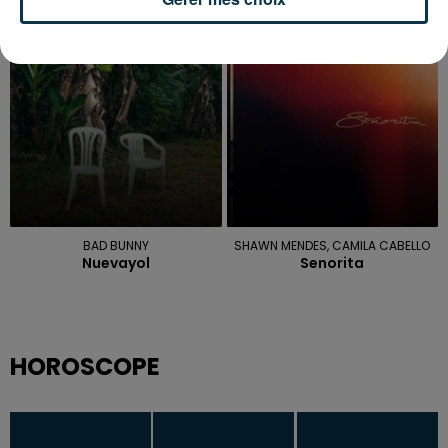
Mr Know It All
Celui Qui Part
5h00
5h00
4h56
4h56
BAD BUNNY
SHAWN MENDES, CAMILA CABELLO
Nuevayol
Senorita
HOROSCOPE