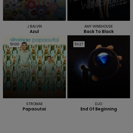
J BALVIN
AMY WINEHOUSE
Azul
Back To Black
5h30
5h30
5h27
5h27
STROMAE
DJO
Papaoutai
End Of Beginning