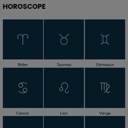
HOROSCOPE
Bélier
Taureau
Gémeaux
Cancer
Lion
Vierge