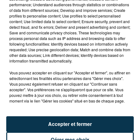
performance; Understand audiences through statistics or combinations
of data from different sources; Develop and improve services; Create
profiles to personalise content; Use profiles to select personalised
content; Use limited data to select content; Ensure security, prevent and
detect fraud, and fix errors; Deliver and present advertising and content;
Save and communicate privacy choices. These technologies may
process personal data such as IP address and browsing data to offer
following functionalities: Identify devices based on information actively
TITRES DIFFUSÉS
requested; Use precise geolocation data; Match and combine data from
other data sources; Link different devices; Identify devices based on
information transmitted automatically.
Vous pouvez accepter en cliquant sur "Accepter et fermer", ou affiner en
7h03
7h03
7h00
7h00
sélectionnant les finalités et/ou partenaires dans "Gérer mes choix".
Vous pouvez également refuser en cliquant sur "Continuer sans
accepter". Vos préférences ne s'appliqueront que pour ce site. Vous
pouvez mettre à jour vos choix, ou retirer votre consentement à tout
moment via le lien "Gérer les cookies" situé en bas de chaque page.
Accepter et fermer
CHAPPELL ROAN
SOPRANO
Gérer mes choix