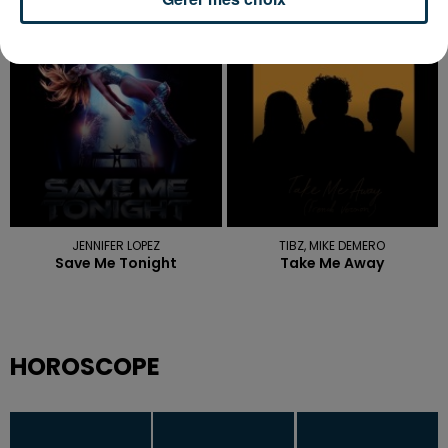
Pink Pony Club
Dj
6h56
6h56
6h54
6h54
JENNIFER LOPEZ
TIBZ, MIKE DEMERO
Save Me Tonight
Take Me Away
HOROSCOPE