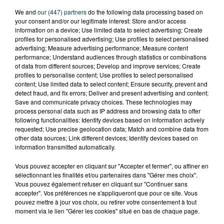
We and
our (447) partners
do the following data processing based on
your consent and/or our legitimate interest: Store and/or access
information on a device; Use limited data to select advertising; Create
profiles for personalised advertising; Use profiles to select personalised
advertising; Measure advertising performance; Measure content
performance; Understand audiences through statistics or combinations
of data from different sources; Develop and improve services; Create
profiles to personalise content; Use profiles to select personalised
content; Use limited data to select content; Ensure security, prevent and
detect fraud, and fix errors; Deliver and present advertising and content;
Save and communicate privacy choices. These technologies may
process personal data such as IP address and browsing data to offer
following functionalities: Identify devices based on information actively
requested; Use precise geolocation data; Match and combine data from
other data sources; Link different devices; Identify devices based on
information transmitted automatically.
Vous pouvez accepter en cliquant sur "Accepter et fermer", ou affiner en
TITRES DIFFUSÉS
sélectionnant les finalités et/ou partenaires dans "Gérer mes choix".
Vous pouvez également refuser en cliquant sur "Continuer sans
accepter". Vos préférences ne s'appliqueront que pour ce site. Vous
pouvez mettre à jour vos choix, ou retirer votre consentement à tout
moment via le lien "Gérer les cookies" situé en bas de chaque page.
6h41
6h41
6h38
6h38