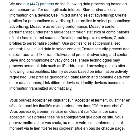
We and
our (447) partners
do the following data processing based on
your consent and/or our legitimate interest: Store and/or access
information on a device; Use limited data to select advertising; Create
profiles for personalised advertising; Use profiles to select personalised
advertising; Measure advertising performance; Measure content
performance; Understand audiences through statistics or combinations
of data from different sources; Develop and improve services; Create
profiles to personalise content; Use profiles to select personalised
content; Use limited data to select content; Ensure security, prevent and
detect fraud, and fix errors; Deliver and present advertising and content;
Save and communicate privacy choices. These technologies may
process personal data such as IP address and browsing data to offer
following functionalities: Identify devices based on information actively
requested; Use precise geolocation data; Match and combine data from
other data sources; Link different devices; Identify devices based on
information transmitted automatically.
Vous pouvez accepter en cliquant sur "Accepter et fermer", ou affiner en
TITRES DIFFUSÉS
sélectionnant les finalités et/ou partenaires dans "Gérer mes choix".
Vous pouvez également refuser en cliquant sur "Continuer sans
accepter". Vos préférences ne s'appliqueront que pour ce site. Vous
pouvez mettre à jour vos choix, ou retirer votre consentement à tout
13h15
13h15
13h10
13h10
moment via le lien "Gérer les cookies" situé en bas de chaque page.