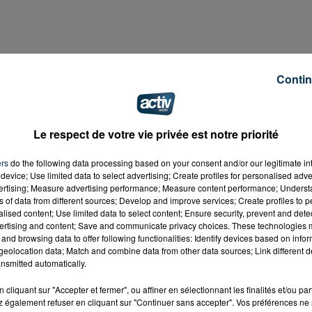
ux, prévenez le parc
Contin
oudre d’escampette. Il a été aperçu ce matin, au
e déplace que dans un rayon d'1km, en général, dans les
Le respect de votre vie privée est notre priorité
ers
do the following data processing based on your consent and/or our legitimate int
device; Use limited data to select advertising; Create profiles for personalised adver
vertising; Measure advertising performance; Measure content performance; Unders
 appelez les secours, ou le parc zoologique directement, 
ns of data from different sources; Develop and improve services; Create profiles to 
alised content; Use limited data to select content; Ensure security, prevent and detect
ertising and content; Save and communicate privacy choices. These technologies
and browsing data to offer following functionalities: Identify devices based on infor
eolocation data; Match and combine data from other data sources; Link different de
nsmitted automatically.
cliquant sur "Accepter et fermer", ou affiner en sélectionnant les finalités et/ou pa
 également refuser en cliquant sur "Continuer sans accepter". Vos préférences ne 