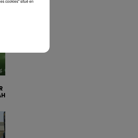
les cookies" situé en
R
AH