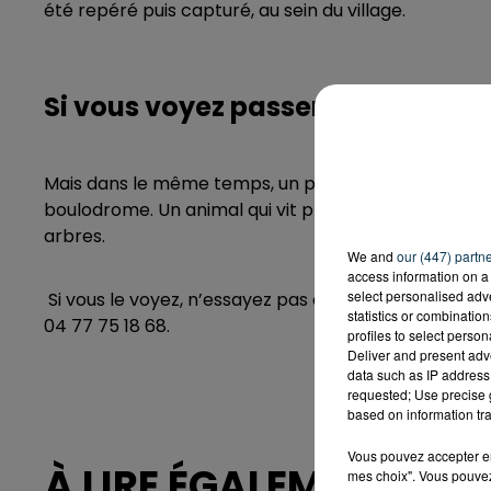
été repéré puis capturé, au sein du village.
Si vous voyez passer un panda ro
Mais dans le même temps, un panda roux a pris la p
boulodrome. Un animal qui vit plutôt la nuit, et ne s
arbres.
We and
our (447) partn
access information on a 
select personalised ad
Si vous le voyez, n’essayez pas de le capturer, mais
statistics or combinatio
04 77 75 18 68.
profiles to select person
Deliver and present adv
data such as IP address 
requested; Use precise g
based on information tra
Vous pouvez accepter en 
À LIRE ÉGALEMENT
mes choix". Vous pouvez