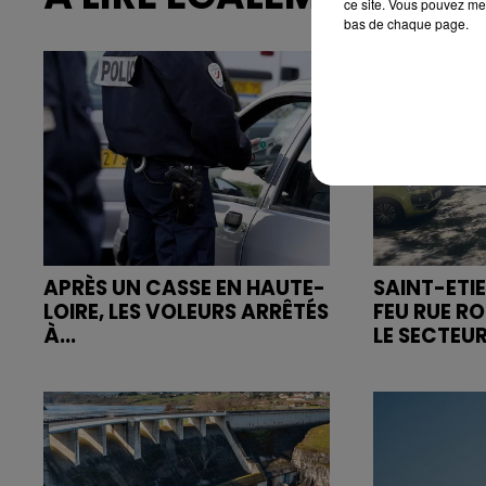
ce site. Vous pouvez met
bas de chaque page.
APRÈS UN CASSE EN HAUTE-
SAINT-ETIE
LOIRE, LES VOLEURS ARRÊTÉS
FEU RUE R
À...
LE SECTEUR