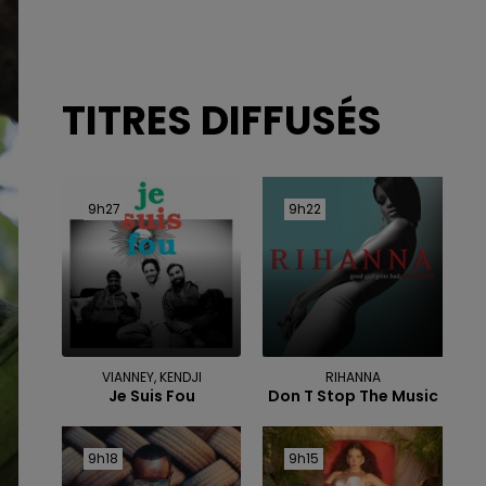
TITRES DIFFUSÉS
9h27
9h27
9h22
9h22
VIANNEY, KENDJI
RIHANNA
Je Suis Fou
Don T Stop The Music
9h18
9h18
9h15
9h15