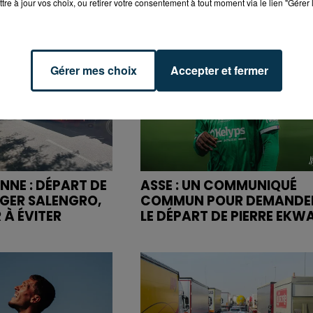
tre à jour vos choix, ou retirer votre consentement à tout moment via le lien "Gérer 
Gérer mes choix
Accepter et fermer
NNE : DÉPART DE
ASSE : UN COMMUNIQUÉ
OGER SALENGRO,
COMMUN POUR DEMANDE
 À ÉVITER
LE DÉPART DE PIERRE EKW