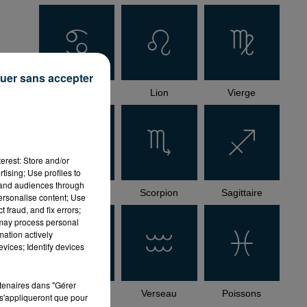
uer sans accepter
Cancer
Lion
Vierge
erest: Store and/or
tising; Use profiles to
tand audiences through
au
Balance
Scorpion
Sagittaire
personalise content; Use
 fraud, and fix errors;
 may process personal
mation actively
vices; Identify devices
rtenaires dans "Gérer
Capricorne
Verseau
Poissons
s'appliqueront que pour