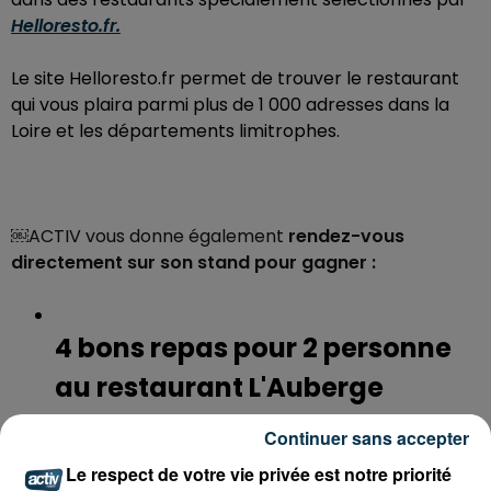
Helloresto.fr.
Le site Helloresto.fr permet de trouver le restaurant
qui vous plaira parmi plus de 1 000 adresses dans la
Loire et les départements limitrophes.
￼ACTIV vous donne également
rendez-vous
directement sur son stand pour gagner :
4 bons repas pour 2 personne
au restaurant L'Auberge
Costelloise, Le Relais du
Continuer sans accepter
Château, L'Auberge du Mont et
Le respect de votre vie privée est notre priorité