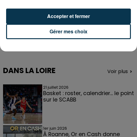
Accepter et fermer
Gérer mes choix
DANS LA LOIRE
Voir plus
21 juillet 2026
Basket : roster, calendrier... le point
sur le SCABB
1er juin 2026
À Roanne, Or en Cash donne